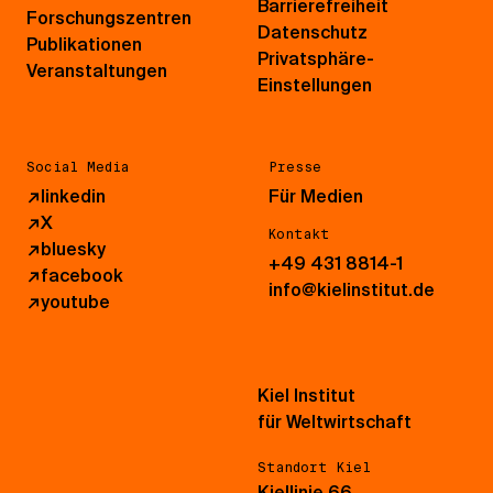
Barrierefreiheit
Forschungszentren
Datenschutz
Publikationen
Privatsphäre-
Veranstaltungen
Einstellungen
Social Media
Presse
↗
linkedin
Für Medien
↗
X
Kontakt
↗
bluesky
+49 431 8814-1
↗
facebook
info@kielinstitut.de
↗
youtube
Kiel Institut
für Weltwirtschaft
Standort Kiel
Kiellinie 66