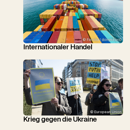
© Fotolia | donvictori0
Internationaler Handel
© European Union
Krieg gegen die Ukraine