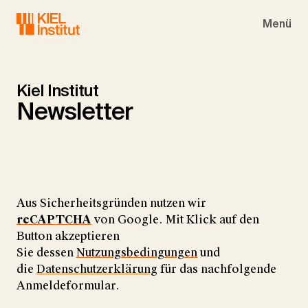
Skip to main navigation
Skip to main content
Skip to page footer
Menü
Kiel Institut
Newsletter
Aus Sicherheitsgründen nutzen wir
reCAPTCHA
von Google. Mit Klick auf den
Button akzeptieren
Sie dessen
Nutzungsbedingungen
und
die
Datenschutzerklärung
für das nachfolgende
Anmeldeformular.