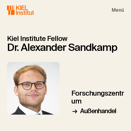
Skip to main navigation
Skip to main content
Skip to page footer
Menü
Kiel Institute Fellow
Dr. Alexander Sandkamp
Forschungszentr
um
Außenhandel