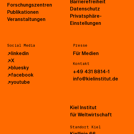
Barrierefreiheit
Forschungszentren
Datenschutz
Publikationen
Privatsphäre-
Veranstaltungen
Einstellungen
Social Media
Presse
↗
linkedin
Für Medien
↗
X
Kontakt
↗
bluesky
+49 431 8814-1
↗
facebook
info@kielinstitut.de
↗
youtube
Kiel Institut
für Weltwirtschaft
Standort Kiel
Kiellinie 66