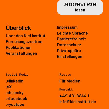
Jetzt Newsletter
lesen
Überblick
Impressum
Leichte Sprache
Über das Kiel Institut
Barrierefreiheit
Forschungszentren
Datenschutz
Publikationen
Privatsphäre-
Veranstaltungen
Einstellungen
Social Media
Presse
↗
linkedin
Für Medien
↗
X
Kontakt
↗
bluesky
+49 431 8814-1
↗
facebook
info@kielinstitut.de
↗
youtube