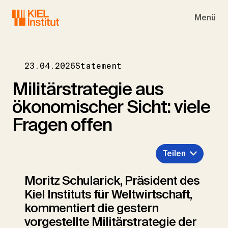
Skip to main navigation
Skip to main content
Skip to page footer
Menü
23.04.2026
Statement
Militärstrategie aus
ökonomischer Sicht: viele
Fragen offen
Teilen
Moritz Schularick, Präsident des
Kiel Instituts für Weltwirtschaft,
kommentiert die gestern
vorgestellte Militärstrategie der