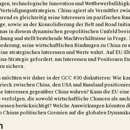
gen, technologische Innovation und Wettbewerbsfähigk
 Verteidigungsstrategien. China agiert als Vermittler zw
rend es gleichzeitig seine Interessen im pazifischen R
ge, sowie an der Konsolidierung der Belt and Road Initiat
inas in diesem dynamischen geopolitischen Umfeld beein
ung und stellt bestehende Machtverhältnisse in Frage. 
rderung, seine wirtschaftlichen Bindungen zu China zu 
seine strategischen Interessen und Werte wahrt. Auf EU-E
ina-Strategie gefordert, um Interessen und Positionen 
 zu sichern.
 möchten wir daher in der GCC #30 diskutieren: Wie ka
reieck zwischen China, den USA und Russland positioni
e Interessen gegenüber China wahren? Kann die EU eine 
 verfolgen, die sowohl wirtschaftliche Chancen als auch
messen berücksichtigt? Welche Auswirkungen könnten di
n Chinas politischen Gremien auf die globalen Dynami
m