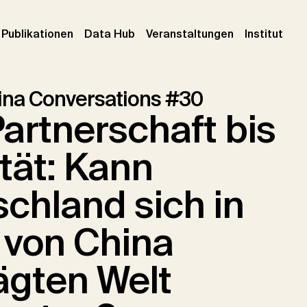
urrent)
(current)
(current)
(cur
Publikationen
Data Hub
Veranstaltungen
Institut
ina Conversations #30
artnerschaft bis
ität: Kann
chland sich in
 von China
ägten Welt