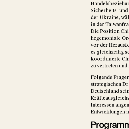
Handelsbeziehun
Sicherheits- und
der Ukraine, wäh
in der Taiwanfra
Die Position Ch
hegemoniale Ordn
vor der Herausfo
es gleichzeitig 
koordinierte Ch
zu vertreten und
Folgende Fragen
strategischen D
Deutschland sein
Kräfteausgleichs
Interessen ange
Entwicklungen i
Program