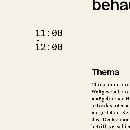
beha
11:00
–
12:00
Thema
China nimmt ein
Weltgeschehen ei
maßgeblichen H
aktiv das intern
mitgestalten. Se
dass Deutschlan
betrifft verschi