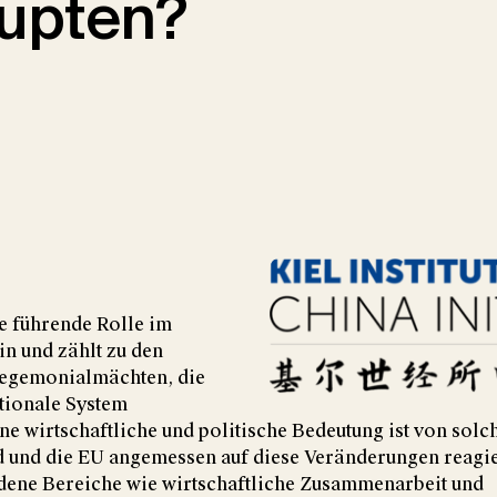
upten?
e führende Rolle im
n und zählt zu den
egemonialmächten, die
ationale System
ine wirtschaftliche und politische Bedeutung ist von solc
d und die EU angemessen auf diese Veränderungen reagi
edene Bereiche wie wirtschaftliche Zusammenarbeit und