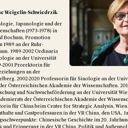
nne Weigelin-Schwiedrzik
ologie, Japanologie und der
enschaften (1973-1978) in
nd Bochum, Promotion
on 1989 an der Ruhr-
hum. 1989-2002 Ordinaria
logie an der Universität
9-2001 Prorektorin für
eziehungen an der
elberg. 2002-2020 Professorin für Sinologie an der Unive
 der Österreichischen Akademie der Wissenschaften. 2011
rschung und Nachwuchsförderung an der Universität Wien
ademierats der Österreichischen Akademie der Wissensc
rin für China beim Center for Strategic Analysis, Wien
thalte und Gastprofessuren in der VR China, den USA, 
sschwerpunkte: Chinesische Geschichte im 20. Jahrhund
ik und Erinnerung in der VR China, Politik und Außenpol