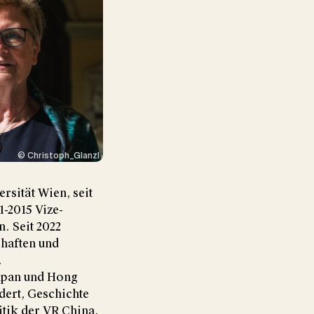
© Christoph_Glanzl
rsität Wien, seit
-2015 Vize-
. Seit 2022
haften und
.
Japan und Hong
ert, Geschichte
itik der VR China.