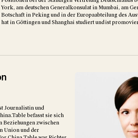
 Positionen bei der Ständigen Vertretung Deutschlands b
 York, am deutschen Generalkonsulat in Mumbai, am Ge
 Botschaft in Peking und in der Europaabteilung des Au
at in Göttingen und Shanghai studiert und ist promovier
.
on
st Journalistin und
hina.Table befasst sie sich
en Beziehungen zwischen
n Union und der
or China.Table war Richter