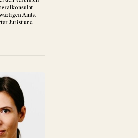
ei den Vereinten
neralkonsulat
swärtigen Amts.
ter Jurist und