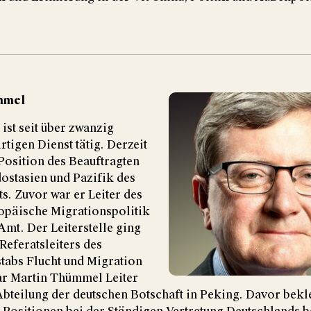
ümmel
st seit über zwanzig
tigen Dienst tätig. Derzeit
 Position des Beauftragten
dostasien und Pazifik des
. Zuvor war er Leiter des
opäische Migrationspolitik
mt. Der Leiterstelle ging
Referatsleiters des
tabs Flucht und Migration
ar Martin Thümmel Leiter
Abteilung der deutschen Botschaft in Peking. Davor bekl