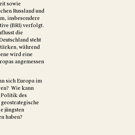
eit sowie
ischen Russland und
aum, insbesondere
ive (BRI) verfolgt.
flusst die
Deutschland steht
stärken, während
bene wird eine
Europas angemessen
nn sich Europa im
eren? Wie kann
Politik des
 geostrategische
e jüngsten
ken haben?