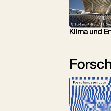
© Stefano Paltera/U.S. De
Klima und E
Forsc
Forschungszentrum