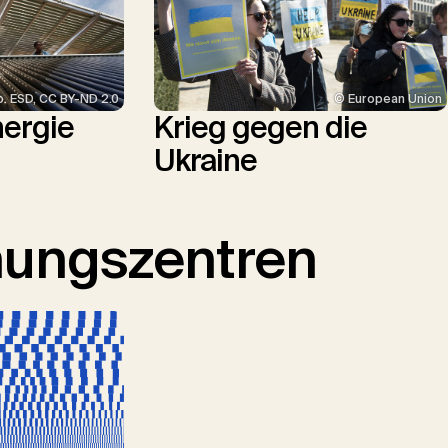
p. ESD, CC BY-ND 2.0
© European Union
nergie
Krieg gegen die
Ukraine
hungszentren