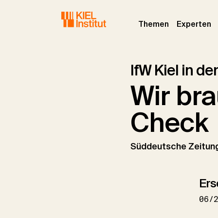
Skip to main navigation
Skip to main content
Skip to page footer
(current)
(c
Themen
Experten
IfW Kiel in d
Wir br
Check
Süddeutsche Zeitun
Ers
06/