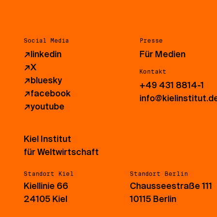
Social Media
Presse
↗
linkedin
Für Medien
↗
X
Kontakt
↗
bluesky
+49 431 8814-1
↗
facebook
info@kielinstitut.d
↗
youtube
Kiel Institut
für Weltwirtschaft
Standort Kiel
Standort Berlin
Kiellinie 66
Chausseestraße 111
24105 Kiel
10115 Berlin