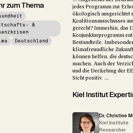
hr zum Thema
jedes Programm zur Erhol
ökologisch ausgerichtet 
sundheit
Koalitionsausschusses au
rtschafts- &
gerecht? Immerhin, das 1
nanzkrisen
Konjunkturprogramm enthä
ima
Deutschland
Bestandteile. Insbesonder
klimafreundliche Zukunft
können helfen, die deutsch
machen. Auch der Verzic
und die Deckelung der EE
Sicht positiv. ...
Kiel Institut Exper
Dr. Christine 
Kiel Institute
Researcher