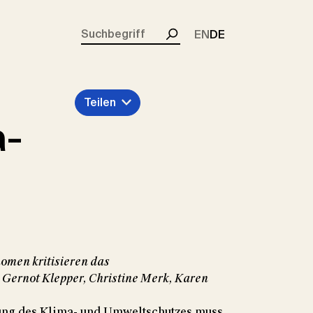
rent)
EN
DE
Suchen
Teilen
a-
omen kritisieren das
Gernot Klepper, Christine Merk, Karen
tung des Klima- und Umweltschutzes muss