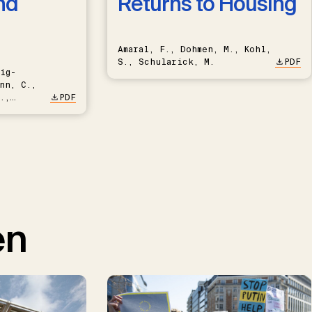
nd
Returns to Housing
Amaral, F., Dohmen, M., Kohl,
S., Schularick, M.
PDF
ig-
nn, C.,
.,
PDF
en