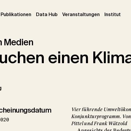
urrent)
(current)
(current)
(cur
Publikationen
Data Hub
Veranstaltungen
Institut
en Medien
auchen einen Klim
g
cheinungsdatum
Vier führende Umweltökon
Konjunkturprogramm. Von 
2020
Pittel und Frank Wätzold
... Angesichts der Bedeu