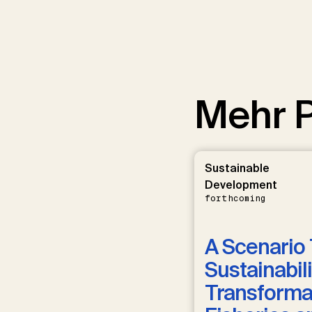
Mehr P
Sustainable
Development
forthcoming
A Scenario 
Sustainabili
Transformat