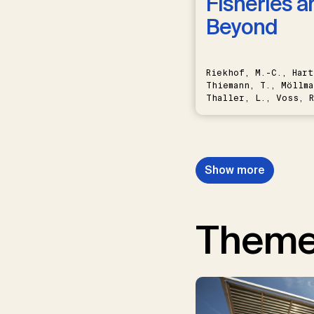
Fisheries a
Beyond
Riekhof, M.-C., Hart
Thiemann, T., Möllma
Thaller, L., Voss, R
Schwermer, H.
Show more
Them