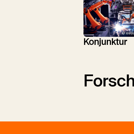
© xiey
Konjunktur
Forsc