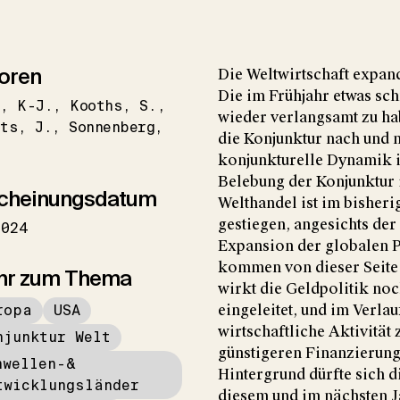
oren
Die Weltwirtschaft expan
Die im Frühjahr etwas sc
n
K-J.
Kooths
S.
wieder verlangsamt zu hab
nts
J.
Sonnenberg
die Konjunktur nach und n
konjunkturelle Dynamik i
Belebung der Konjunktur in
cheinungsdatum
Welthandel ist im bisheri
gestiegen, angesichts der
2024
Expansion der globalen 
kommen von dieser Seite 
hr zum Thema
wirkt die Geldpolitik noch
ropa
USA
eingeleitet, und im Verla
wirtschaftliche Aktivitä
njunktur Welt
günstigeren Finanzierun
hwellen-&
Hintergrund dürfte sich d
twicklungsländer
diesem und im nächsten 