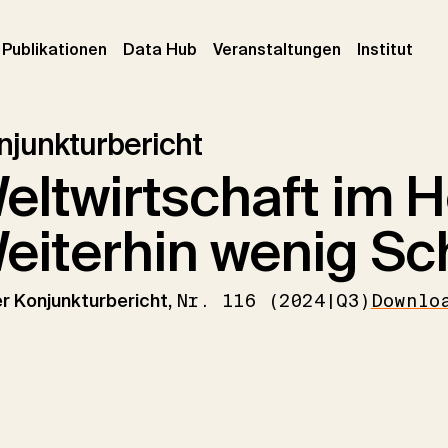
urrent)
(current)
(current)
(cur
Publikationen
Data Hub
Veranstaltungen
Institut
njunkturbericht
eltwirtschaft im H
eiterhin wenig S
er Konjunkturbericht,
Nr. 116 (2024|Q3)
Downlo