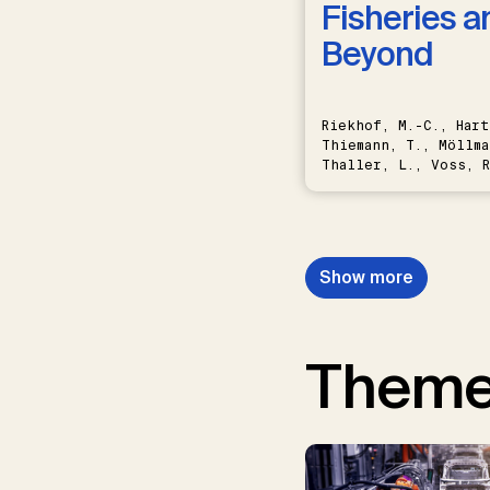
Fisheries a
Beyond
Riekhof, M.-C., Hart
Thiemann, T., Möllma
Thaller, L., Voss, R
Schwermer, H.
Show more
Them