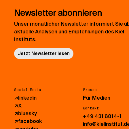
Newsletter abonnieren
Unser monatlicher Newsletter informiert Sie ü
aktuelle Analysen und Empfehlungen des Kiel
Instituts.
Jetzt Newsletter lesen
Social Media
Presse
↗
linkedin
Für Medien
↗
X
Kontakt
↗
bluesky
+49 431 8814-1
↗
facebook
info@kielinstitut.d
↗
youtube