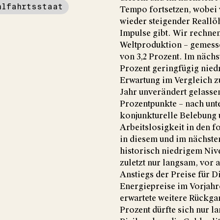
hlfahrtsstaat
Tempo fortsetzen, wobei 
wieder steigender Reallö
Impulse gibt. Wir rechnen
Weltproduktion – gemesse
von 3,2 Prozent. Im nächs
Prozent geringfügig niedr
Erwartung im Vergleich 
Jahr unverändert gelassen
Prozentpunkte – nach unte
konjunkturelle Belebung 
Arbeitslosigkeit in den f
in diesem und im nächsten
historisch niedrigem Niv
zuletzt nur langsam, vor
Anstiegs der Preise für D
Energiepreise im Vorjahr
erwartete weitere Rückga
Prozent dürfte sich nur l