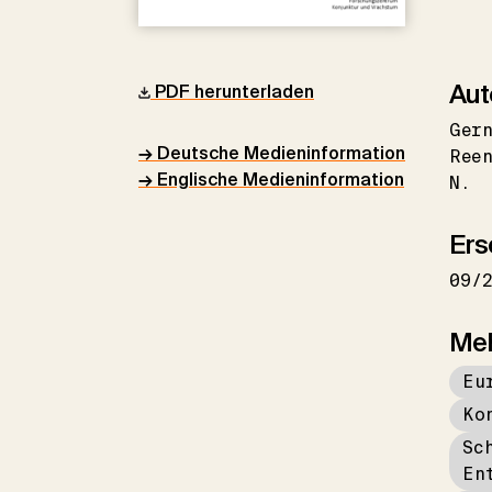
Aut
PDF herunterladen
Ger
→ Deutsche Medieninformation
Ree
→ Englische Medieninformation
N.
Ers
09/
Me
Eu
Ko
Sc
En