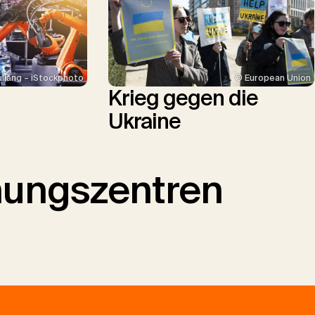
uliang – iStockphoto
© European Union
Krieg gegen die
Ukraine
hungszentren