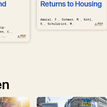
nd
Returns to Housing
Amaral, F., Dohmen, M., Kohl,
S., Schularick, M.
PDF
ig-
nn, C.,
.,
PDF
en