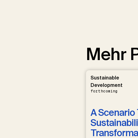
Mehr P
Sustainable
Development
forthcoming
A Scenario 
Sustainabili
Transformat