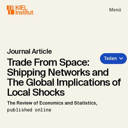
Skip to main navigation
Skip to main content
Skip to page footer
Menü
Journal Article
Teilen
Trade From Space:
Shipping Networks and
The Global Implications of
Local Shocks
The Review of Economics and Statistics,
published online