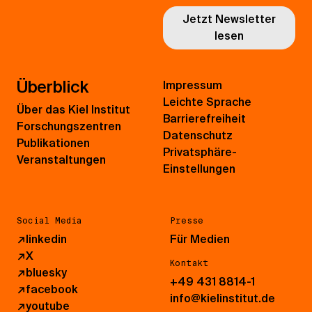
Jetzt Newsletter
lesen
Überblick
Impressum
Leichte Sprache
Über das Kiel Institut
Barrierefreiheit
Forschungszentren
Datenschutz
Publikationen
Privatsphäre-
Veranstaltungen
Einstellungen
Social Media
Presse
↗
linkedin
Für Medien
↗
X
Kontakt
↗
bluesky
+49 431 8814-1
↗
facebook
info@kielinstitut.de
↗
youtube