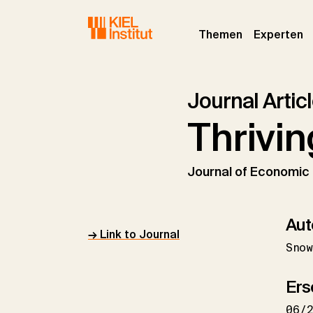
Skip to main navigation
Skip to main content
Skip to page footer
(current)
(c
Themen
Experten
Journal Artic
Thrivi
Journal of Economic 
Aut
→ Link to Journal
Snow
Ers
06/