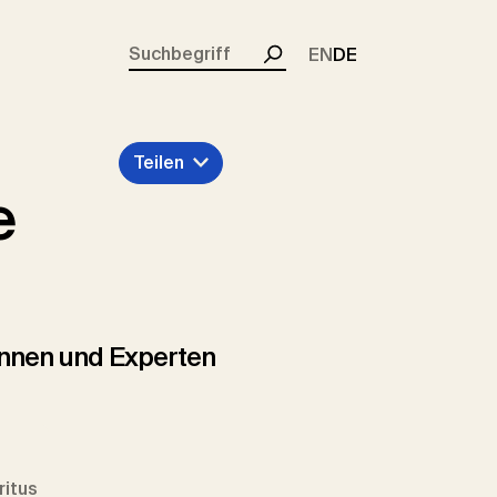
rent)
EN
DE
Suchen
Teilen
e
tinnen und Experten
ritus