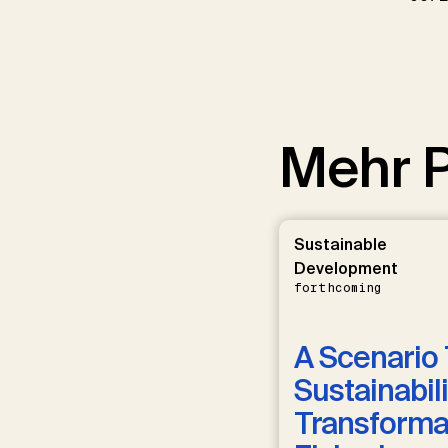
Mehr P
Sustainable
Development
forthcoming
A Scenario 
Sustainabili
Transformat