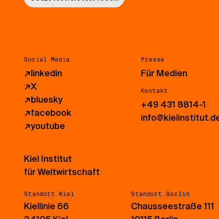
Social Media
Presse
↗
linkedin
Für Medien
↗
X
Kontakt
↗
bluesky
+49 431 8814-1
↗
facebook
info@kielinstitut.d
↗
youtube
Kiel Institut
für Weltwirtschaft
Standort Kiel
Standort Berlin
Kiellinie 66
Chausseestraße 111