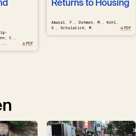
nd
Returns to Housing
Amaral, F., Dohmen, M., Kohl,
S., Schularick, M.
PDF
ig-
nn, C.,
.,
PDF
en