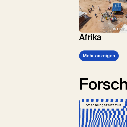
© Prabu
Afrika
Mehr anzeigen
Forsc
Forschungszentrum