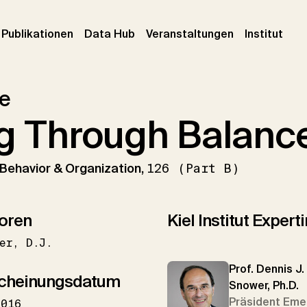
urrent)
(current)
(current)
(cur
Publikationen
Data Hub
Veranstaltungen
Institut
le
ng Through Balanc
Behavior & Organization,
126 (Part B)
oren
Kiel Institut Exper
er
D.J.
Prof. Dennis J.
cheinungsdatum
Snower, Ph.D.
Präsident Eme
2016