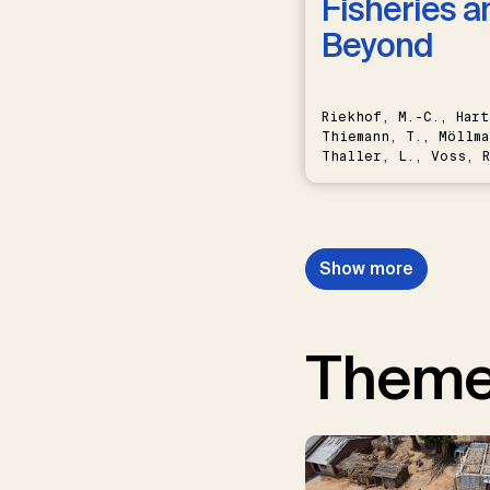
Fisheries a
Beyond
Riekhof, M.-C., Hart
Thiemann, T., Möllma
Thaller, L., Voss, R
Schwermer, H.
Show more
Them