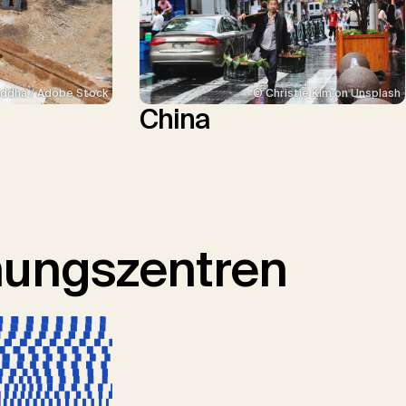
ddha / Adobe Stock
© Christie Kim on Unsplash
China
hungszentren