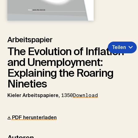
Arbeitspapier
Teilen
The Evolution of Inflation
and Unemployment:
Explaining the Roaring
Nineties
Kieler Arbeitspapiere,
1350
Download
PDF herunterladen
Autoren