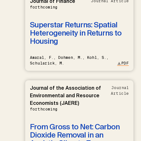
Journal of Finance
Journal Article
forthcoming
Superstar Returns: Spatial
Heterogeneity in Returns to
Housing
Amaral, F., Dohmen, M., Kohl, S.,
Schularick, M.
PDF
Journal of the Association of
Journal
Article
Environmental and Resource
Economists (JAERE)
forthcoming
From Gross to Net: Carbon
Dioxide Removal in an