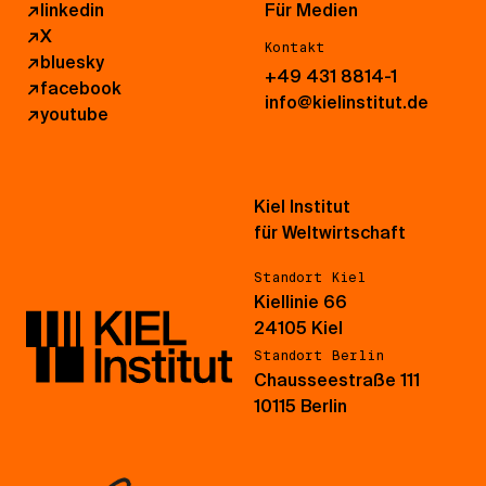
↗
linkedin
Für Medien
↗
X
Kontakt
↗
bluesky
+49 431 8814-1
↗
facebook
info@kielinstitut.de
↗
youtube
Kiel Institut
für Weltwirtschaft
Standort Kiel
Kiellinie 66
24105 Kiel
Standort Berlin
Chausseestraße 111
10115 Berlin