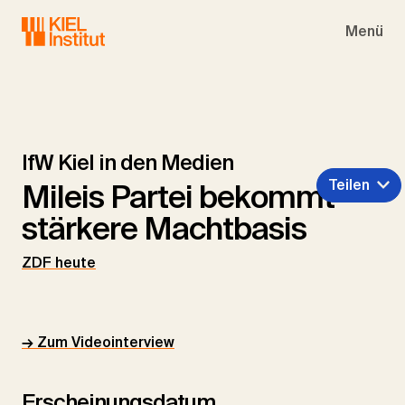
Skip to main navigation
Skip to main content
Skip to page footer
Menü
IfW Kiel in den Medien
Teilen
Mileis Partei bekommt
stärkere Machtbasis
ZDF heute
→ Zum Videointerview
Erscheinungsdatum