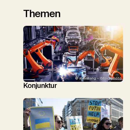
Themen
© xieyuliang – iStockphoto
Konjunktur