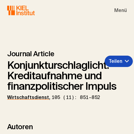
Skip to main navigation
Skip to main content
Skip to page footer
Menü
Journal Article
Teilen
Konjunkturschlaglicht:
Kreditaufnahme und
finanzpolitischer Impuls
Wirtschaftsdienst
,
105 (11): 851–852
Autoren