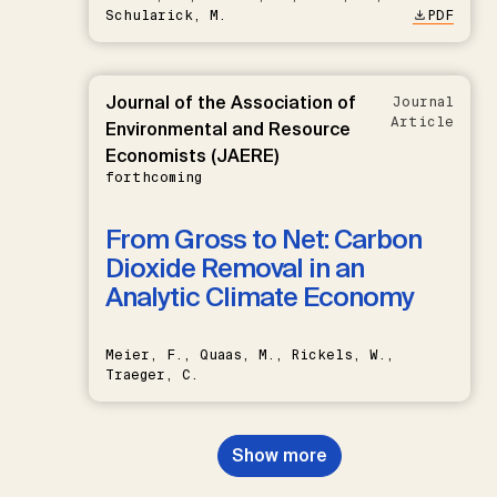
Schularick, M.
PDF
Journal of the Association of
Journal
Article
Environmental and Resource
Economists (JAERE)
forthcoming
From Gross to Net: Carbon
Dioxide Removal in an
Analytic Climate Economy
Meier, F., Quaas, M., Rickels, W.,
Traeger, C.
Show more