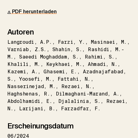
PDF herunterladen
Autoren
Langroudi
A.P.
Farzi
Y.
Masinaei
M.
Varniab
Z.S.
Shahin
S.
Rashidi
M.-
M.
Saeedi Moghaddam
S.
Rahimi
S.
Khalili
M.
Keykhaei
M.
Ahmadi
N.
Kazemi
A.
Ghasemi
E.
Azadnajafabad
S.
Yoosefi
M.
Fattahi
N.
Nasserinejad
M.
Rezaei
N.
Haghshenas
R.
Dilmaghani-Marand
A.
Abdolhamidi
E.
Djalalinia
S.
Rezaei
N.
Larijani
B.
Farzadfar
F.
Erscheinungsdatum
06/2024