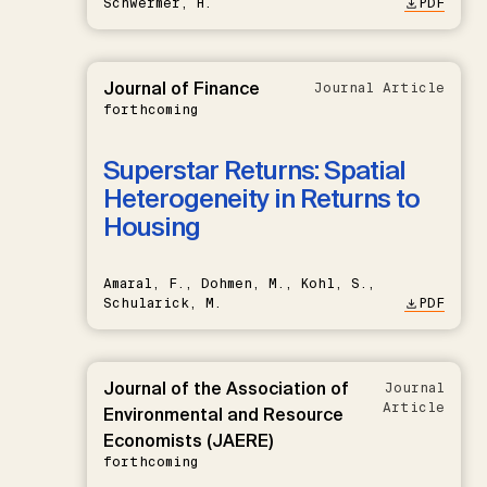
Schwermer, H.
PDF
Journal of Finance
Journal Article
forthcoming
Superstar Returns: Spatial
Heterogeneity in Returns to
Housing
Amaral, F., Dohmen, M., Kohl, S.,
Schularick, M.
PDF
Journal of the Association of
Journal
Article
Environmental and Resource
Economists (JAERE)
forthcoming