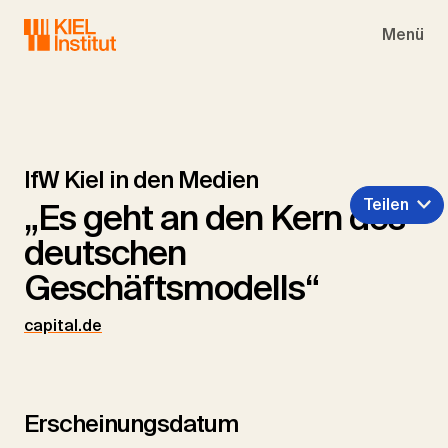
Skip to main navigation
Skip to main content
Skip to page footer
Menü
IfW Kiel in den Medien
Teilen
„Es geht an den Kern des
deutschen
Geschäftsmodells“
capital.de
Erscheinungsdatum