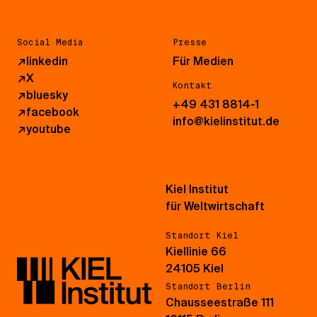
Social Media
Presse
↗
linkedin
Für Medien
↗
X
Kontakt
↗
bluesky
+49 431 8814-1
↗
facebook
info@kielinstitut.de
↗
youtube
Kiel Institut
für Weltwirtschaft
Standort Kiel
Kiellinie 66
24105 Kiel
Standort Berlin
Chausseestraße 111