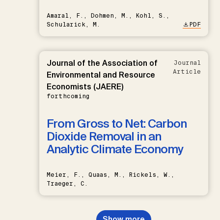
Amaral, F., Dohmen, M., Kohl, S.,
Schularick, M.
PDF
Journal of the Association of
Journal
Article
Environmental and Resource
Economists (JAERE)
forthcoming
From Gross to Net: Carbon
Dioxide Removal in an
Analytic Climate Economy
Meier, F., Quaas, M., Rickels, W.,
Traeger, C.
Show more