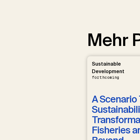
Mehr P
Sustainable
Development
forthcoming
A Scenario 
Sustainabili
Transformat
Fisheries a