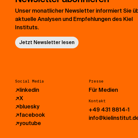
Unser monatlicher Newsletter informiert Sie ü
aktuelle Analysen und Empfehlungen des Kiel
Instituts.
Jetzt Newsletter lesen
Social Media
Presse
↗
linkedin
Für Medien
↗
X
Kontakt
↗
bluesky
+49 431 8814-1
↗
facebook
info@kielinstitut.d
↗
youtube