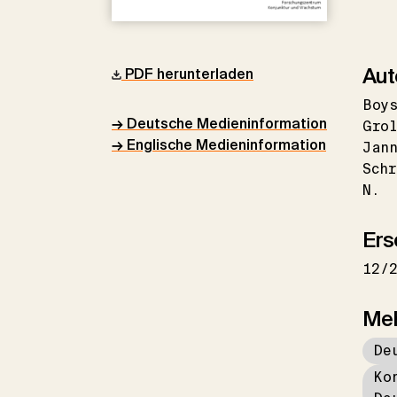
Aut
PDF herunterladen
Boys
→ Deutsche Medieninformation
Grol
→ Englische Medieninformation
Jan
Schr
N.
Ers
12/
Me
De
Ko