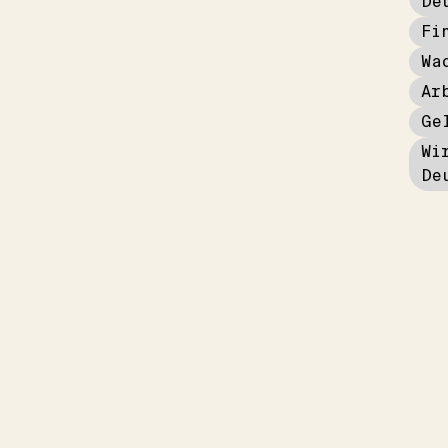
De
Fi
Wa
Ar
Ge
Wi
De