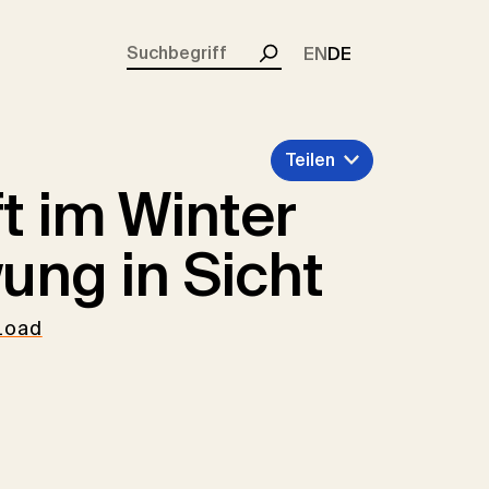
rent)
EN
DE
Suchen
Teilen
t im Winter
ung in Sicht
load