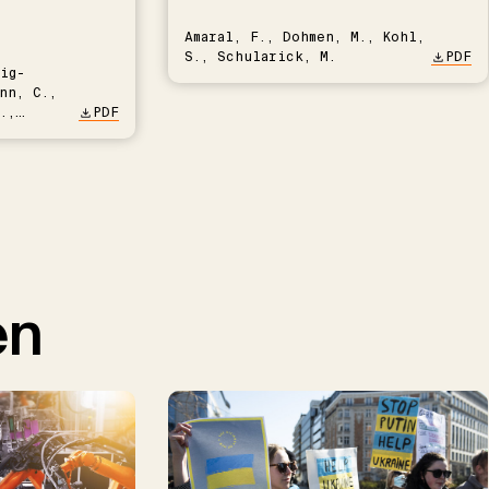
Amaral, F., Dohmen, M., Kohl,
S., Schularick, M.
PDF
ig-
nn, C.,
.,
PDF
en