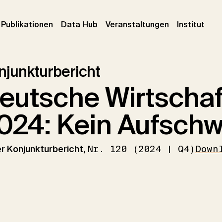
urrent)
(current)
(current)
(cur
Publikationen
Data Hub
Veranstaltungen
Institut
njunkturbericht
eutsche Wirtschaf
024: Kein Aufschw
er Konjunkturbericht,
Nr. 120 (2024 | Q4)
Down