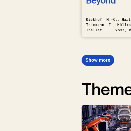
Beyond
Riekhof, M.-C., Hart
Thiemann, T., Möllma
Thaller, L., Voss, R
Schwermer, H.
Show more
Them