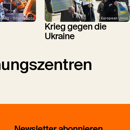
uliang – iStockphoto
© European Union
Krieg gegen die
Ukraine
hungszentren
Newsletter abonnieren