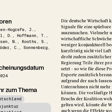
oren
Die deutsche Wirtschaft k
Signale für eine spürbar
en-Hogrefe
J.
auszumachen. Vielmehr me
l
D.
Hoffmann
T.
wirtschaftliche Schwäche 
nsen
N.
Kooths
S.
weniger konjunkturell bed
öder
C.
Sonnenberg
kurzfristig nicht viel Lu
droht zudem zusätzlicher
Regierung Teile ihrer pr
cheinungsdatum
setzt – so wie für diese P
Exporte zusätzlich brems
2024
aufgrund der nach-lassen
Unternehmen nicht mehr m
hr zum Thema
können. Die vorläufige H
utschland
Bruchs der Koalition woh
gelten wird, könnte die W
njunktur
auch wenn die Effekte wo