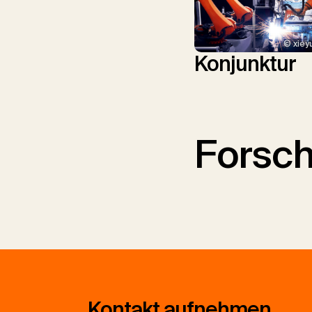
© xiey
Konjunktur
Forsc
Kontakt aufnehmen