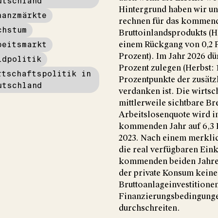
utschland
Hintergrund haben wir un
nanzmärkte
rechnen für das kommende
chstum
Bruttoinlandsprodukts (H
beitsmarkt
einem Rückgang von 0,2 P
Prozent). Im Jahr 2026 dü
ldpolitik
Prozent zulegen (Herbst: 
rtschaftspolitik in
Prozentpunkte der zusätz
utschland
verdanken ist. Die wirtsc
mittlerweile sichtbare B
Arbeitslosenquote wird i
kommenden Jahr auf 6,3 P
2023. Nach einem merkli
die real verfügbaren Ein
kommenden beiden Jahren
der private Konsum keine
Bruttoanlageinvestitione
Finanzierungsbedingunge
durchschreiten.