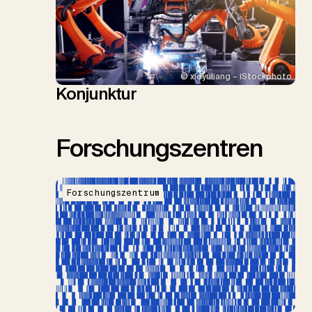
© xieyuliang – iStockphoto
Konjunktur
Forschungszentren
Forschungszentrum