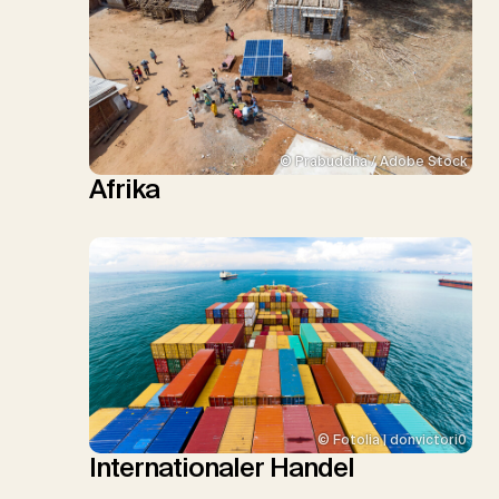
© Prabuddha / Adobe Stock
Afrika
© Fotolia | donvictori0
Internationaler Handel