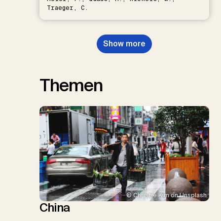
Traeger, C.
Show more
Themen
© Christie Kim on Unsplash
China