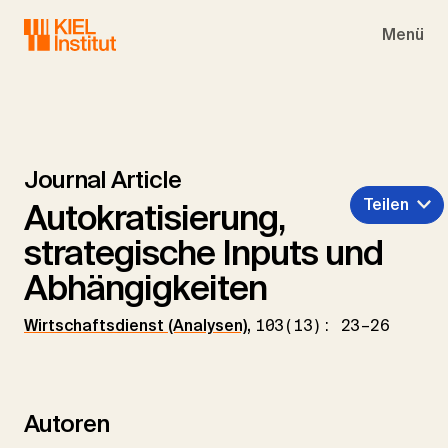
Skip to main navigation
Skip to main content
Skip to page footer
Menü
Journal Article
Teilen
Autokratisierung,
strategische Inputs und
Abhängigkeiten
Wirtschaftsdienst (Analysen)
,
103(13): 23–26
Autoren