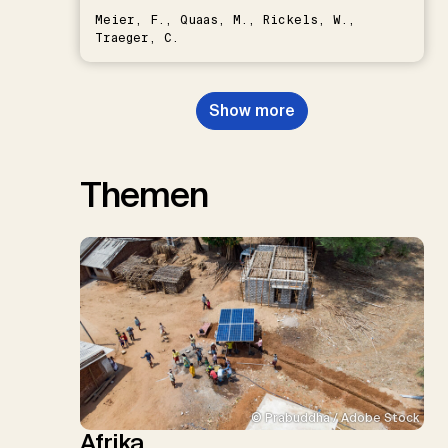
Meier, F., Quaas, M., Rickels, W.,
Traeger, C.
Show more
Themen
© Prabuddha / Adobe Stock
Afrika