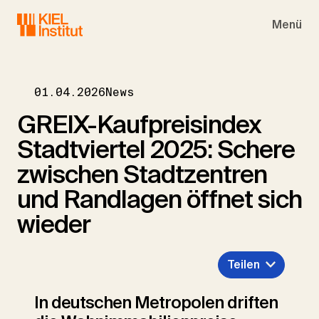
Skip to main navigation
Skip to main content
Skip to page footer
Menü
01.04.2026
News
GREIX-Kaufpreisindex
Stadtviertel 2025: Schere
zwischen Stadtzentren
und Randlagen öffnet sich
wieder
Teilen
In deutschen Metropolen driften