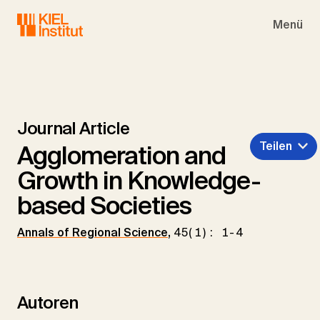
Skip to main navigation
Skip to main content
Skip to page footer
Menü
Journal Article
Teilen
Agglomeration and
Growth in Knowledge-
based Societies
Annals of Regional Science
,
45(1): 1-4
Autoren