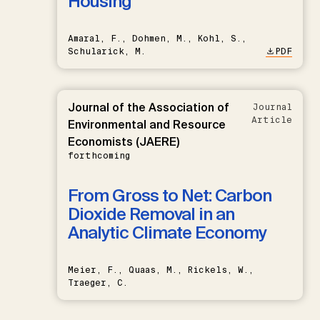
Housing
Amaral, F., Dohmen, M., Kohl, S.,
Schularick, M.
PDF
Journal of the Association of
Journal
Article
Environmental and Resource
Economists (JAERE)
forthcoming
From Gross to Net: Carbon
Dioxide Removal in an
Analytic Climate Economy
Meier, F., Quaas, M., Rickels, W.,
Traeger, C.