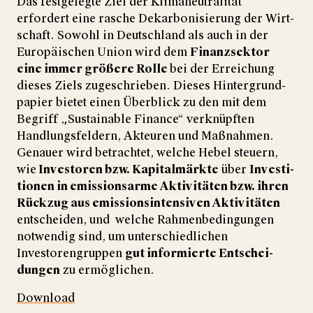
Das festgelegte Ziel der Klima­neutralität
erfordert eine rasche De­karbo­ni­sierung der Wirt­
schaft. Sowohl in Deutsch­land als auch in der
Euro­päi­schen Union wird dem
Finanz­sektor
eine immer größere Rolle
bei der Erreichung
dieses Ziels zugeschrieben. Dieses Hinter­grund­
papier bietet einen Über­blick zu den mit dem
Begriff „Sustainable Finance“ verknüpften
Handlungs­feldern, Akteuren und Maß­nahmen.
Genauer wird betrachtet, welche Hebel steuern,
wie
Inves­toren bzw. Kapital­märkte
über
Inves­ti­
tionen in emissions­arme Akti­vi­täten bzw. ihren
Rückzug aus emissions­intensiven Akti­vi­täten
entscheiden, und welche Rahmen­bedingungen
notwendig sind, um unter­schied­lichen
Investorengruppen
gut informierte Ent­schei­
dungen
zu ermög­lichen.
Download