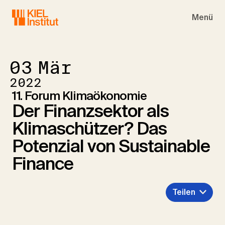
Skip to main navigation
Skip to main content
Skip to page footer
Menü
03
Mär
2022
11. Forum Klimaökonomie
Der Finanzsektor als
Klimaschützer? Das
Potenzial von Sustainable
Finance
Teilen