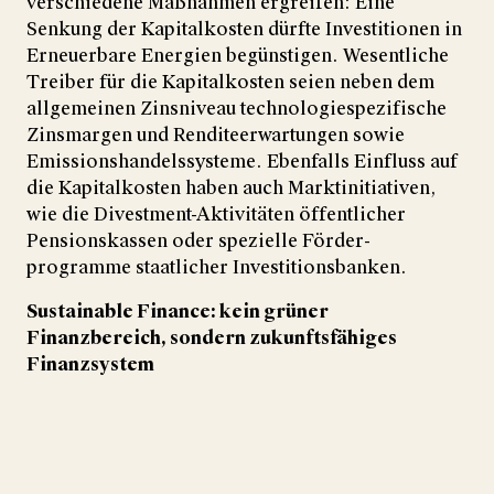
ver­schie­dene Maß­nahmen er­greifen: Eine
Senkung der Kapital­kosten dürfte Inves­ti­tionen in
Erneuer­bare Ener­gien begüns­tigen. Wesent­­liche
Treiber für die Kapital­kosten seien neben dem
all­ge­meinen Zins­niveau techno­logie­spezi­fische
Zins­margen und Rendite­erwar­tungen sowie
Emissions­handels­systeme. Ebenfalls Ein­fluss auf
die Kapital­kosten haben auch Markt­initia­tiven,
wie die Divestment-Aktivitäten öffent­licher
Pensions­kassen oder spezielle Förder­
programme staatl­icher Inves­titions­banken.
Sustainable Finance: kein grüner
Finanzbereich, sondern zukunftsfähiges
Finanzsystem