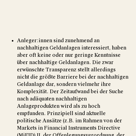
Wir verwenden YouTube, um Videos auf unserer
Website einzubetten
Anleger:innen sind zunehmend an
nachhaltigen Geldanlagen interessiert, haben
YouTube-Videos laden
Alle laden
aber oft keine oder nur geringe Kenntnisse
über nachhaltige Geldanlagen. Die zwar
erwünschte Transparenz stellt allerdings
nicht die größte Barriere bei der nachhaltigen
Geldanlage dar, sondern vielmehr ihre
Komplexität. Der Zeitaufwand bei der Suche
nach adäquaten nachhaltigen
Anlageprodukten wird als zu hoch
empfunden. Prinzipiell sind aktuelle
politische Ansätze (z.B. im Rahmen von der
Markets in Financial Instruments Directive
(MiFID) II, der Offenlegungsverordnung, der