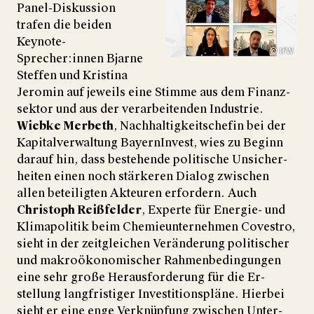
Panel-Diskussion
trafen die beiden
Keynote-
© IfW
Sprecher:innen Bjarne
Steffen und Kristina
Jeromin auf jeweils eine Stimme aus dem Finanz­
sektor und aus der ver­ar­bei­tenden Industrie.
Wiebke Merbeth
, Nach­haltig­keits­chefin bei der
Ka­pital­verwaltung BayernInvest, wies zu Beginn
darauf hin, dass be­ste­hende poli­tische Un­sicher­
heiten einen noch stär­keren Dialog zwi­schen
allen betei­ligten Ak­teuren er­for­dern. Auch
Christoph Reißfelder
, Experte für Energie- und
Klima­politik beim Chemie­unter­nehmen Covestro,
sieht in der zeit­gleichen Ver­än­derung poli­tischer
und makro­ökono­mischer Rahmen­bedin­gungen
eine sehr große Heraus­forderung für die Er­
stellung lang­fristiger Inves­titions­pläne. Hier­bei
sieht er eine enge Ver­knüp­fung zwischen Unter­