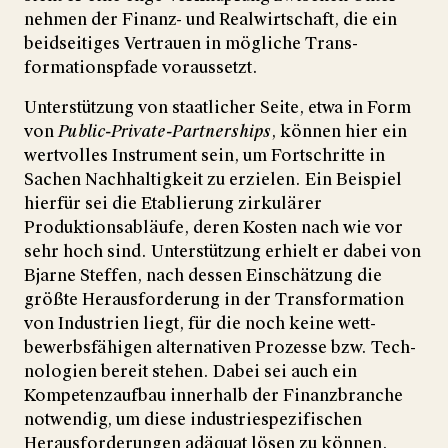
nehmen der Finanz- und Real­wirtschaft, die ein
beid­seitiges Ver­trauen in mögliche Trans­
formations­pfade voraus­setzt.
Unter­stützung von staat­licher Seite, etwa in Form
von
Public-Private-Partnerships
, können hier ein
wert­volles Ins­trument sein, um Fort­schritte in
Sachen Nach­haltig­keit zu er­zielen. Ein Bei­spiel
hier­für sei die Eta­blierung zirku­lärer
Produktions­abläufe, deren Kosten nach wie vor
sehr hoch sind. Unter­stützung erhielt er dabei von
Bjarne Steffen, nach dessen Ein­schätzung die
größte Heraus­forderung in der Trans­for­mation
von Indus­trien liegt, für die noch keine wett­
bewerbs­fähigen alter­nativen Prozesse bzw. Tech­
no­logien bereit stehen. Dabei sei auch ein
Kompetenz­aufbau inner­halb der Finanz­branche
not­wendig, um diese industrie­spezi­fischen
Heraus­forderungen adä­quat lösen zu können.