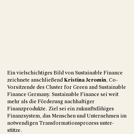
Wir verwenden YouTube, um Videos auf unserer
Website einzubetten
Ein vielschichtiges Bild von Sustainable Finance
zeichnete anschließend
Kristina Jeromin
, Co-
YouTube-Videos laden
Alle laden
Vorsitzende des Cluster for Green and Sustainable
Finance Germany. Sustainable Finance sei weit
mehr als die Förderung nachhaltiger
Finanzprodukte. Ziel sei ein zukunftsfähiges
Finanzsystem, das Menschen und Unter­nehmen im
not­wen­digen Trans­for­mations­prozess unter­
stütze.