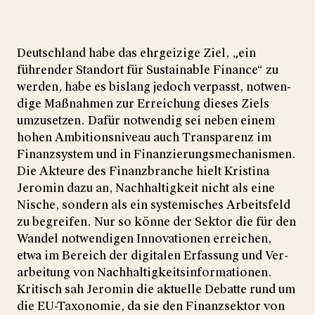
Deutschland habe das ehrgeizige Ziel, „ein
führender Standort für Sustainable Finance“ zu
werden, habe es bis­lang jedoch verpasst, not­wen­
dige Maß­nahmen zur Erreichung dieses Ziels
umzu­setzen. Dafür not­wendig sei neben einem
hohen Ambitions­niveau auch Trans­parenz im
Finanz­system und in Finan­zierungs­mecha­nismen.
Die Akteure des Finanz­branche hielt Kristina
Jeromin dazu an, Nach­haltig­keit nicht als eine
Nische, sondern als ein sys­te­misches Arbeits­feld
zu be­greifen. Nur so könne der Sek­tor die für den
Wan­del not­wen­digen Inno­va­tionen erreichen,
etwa im Bereich der digi­talen Er­fassung und Ver­
arbei­tung von Nach­haltig­keits­infor­ma­tionen.
Kritisch sah Jeromin die aktuelle Debatte rund um
die EU-Taxonomie, da sie den Finanz­sektor von