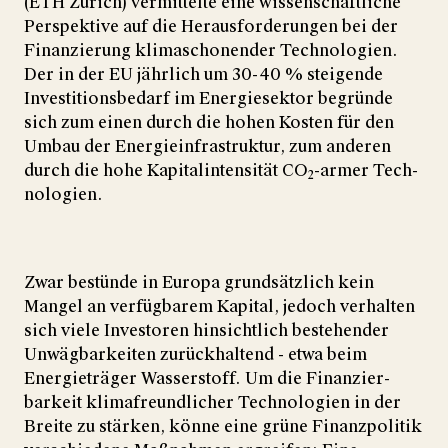
(ETH Zürich) vermittelte eine wissen­schaft­liche
YouTube-Videos laden
Alle laden
Pers­pek­tive auf die Heraus­for­de­rungen bei der
Finan­zierung kli­ma­scho­nen­der Techno­logien.
Der in der EU jähr­lich um 30-40 % stei­gende
Inves­ti­tions­bedarf im Ener­gie­sektor begründe
sich zum einen durch die hohen Kos­ten für den
Um­bau der Energie­infra­struktur, zum an­deren
durch die hohe Kapital­inten­sität CO
-armer Tech­
2
no­logien.
Zwar bestünde in Europa grund­sätz­lich kein
Mangel an verfüg­barem Kapital, jedoch ver­halten
sich viele Inves­toren hin­sicht­lich bestehender
Unwäg­bar­keiten zurück­haltend - etwa beim
Energie­träger Wasser­stoff. Um die Finan­zier­
barkeit klima­freund­licher Tech­no­lo­gien in der
Breite zu stär­ken, könne eine grüne Finanz­politik