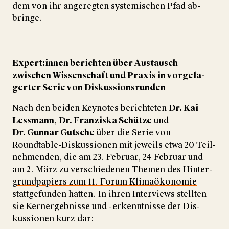
dem von ihr an­geregten sys­te­mischen Pfad ab­
bringe.
Expert:innen berichten über Austausch
zwischen Wissenschaft und Praxis in vor­ge­la­
gerter Serie von Diskussionsrunden
Nach den beiden Keynotes berich­teten
Dr. Kai
Lessmann
,
Dr. Franziska Schütze
und
Dr. Gunnar Gutsche
über die Serie von
Roundtable-Diskussionen mit jeweils etwa 20 Teil­
neh­menden, die am 23. Februar, 24 Februar und
am 2. März zu ver­schie­denen Themen des
Hinter­
grund­papiers zum 11. Forum Klima­öko­nomie
statt­gefunden hatten. In ihren Inter­views stell­ten
sie Kern­ergeb­nisse und -erkennt­nisse der Dis­
kussionen kurz dar: