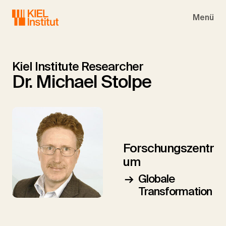
Skip to main navigation
Skip to main content
Skip to page footer
Menü
Kiel Institute Researcher
Dr. Michael Stolpe
Forschungszentr
um
Globale
Transformation