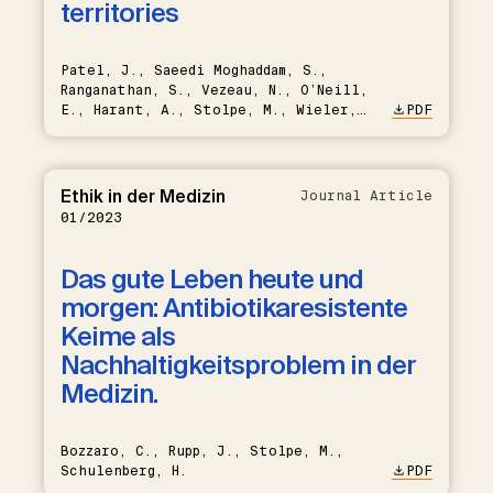
territories
Patel, J., Saeedi Moghaddam, S.,
Ranganathan, S., Vezeau, N., O’Neill,
E., Harant, A., Stolpe, M., Wieler,
PDF
L.H., Eckmanns, T., Sridhar, D.
Ethik in der Medizin
Journal Article
01/2023
Das gute Leben heute und
morgen: Antibiotikaresistente
Keime als
Nachhaltigkeitsproblem in der
Medizin.
Bozzaro, C., Rupp, J., Stolpe, M.,
Schulenberg, H.
PDF