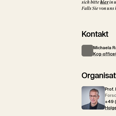
sich bitte
hier
in 
Falls Sie von uns
Kontakt
Michaela R
Kcg-office@
Organisa
Prof.
Forsc
+49 
Holge