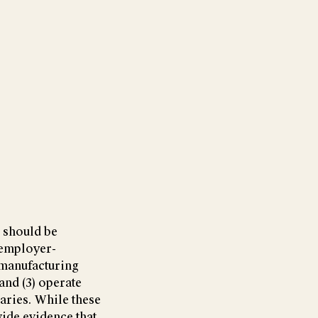
e should be
 employer-
n manufacturing
and (3) operate
aries. While these
vide evidence that