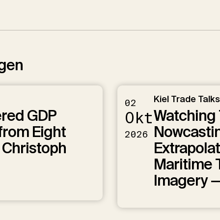
ngen
Kiel Trade Talks
02
ered GDP
Watching 
Okt
from Eight
Nowcastin
2026
 Christoph
Extrapolat
Maritime T
Imagery 