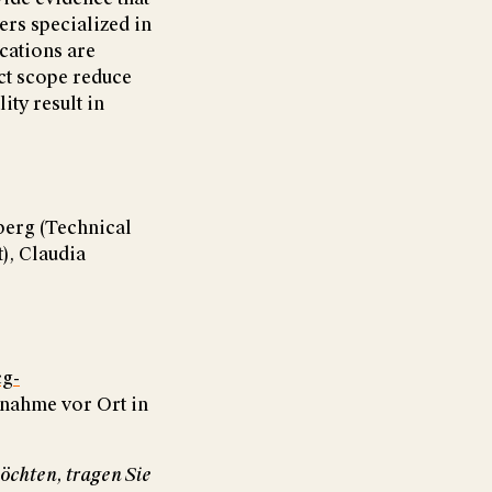
rs specialized in
cations are
ct scope reduce
ity result in
berg (Technical
), Claudia
g-
lnahme vor Ort in
öchten, tragen Sie