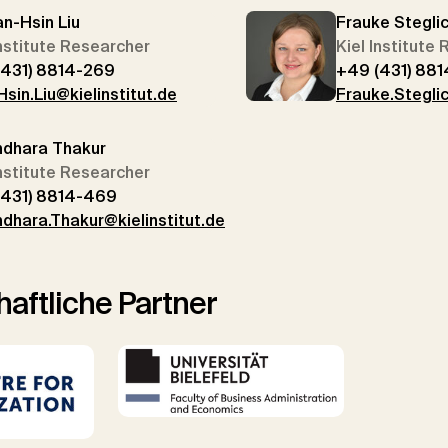
an-Hsin Liu
Frauke Stegli
Institute Researcher
Kiel Institute
(431) 8814-269
+49 (431) 88
sin.Liu@kielinstitut.de
Frauke.Steglic
ndhara Thakur
Institute Researcher
(431) 8814-469
dhara.Thakur@kielinstitut.de
aftliche Partner