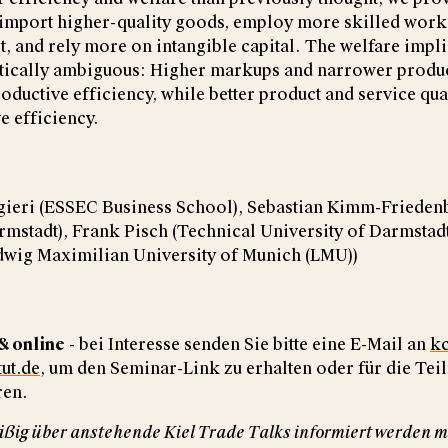
 import higher-quality goods, employ more skilled worke
, and rely more on intangible capital. The welfare impli
etically ambiguous: Higher markups and narrower produ
oductive efficiency, while better product and service qual
e efficiency.
gieri (ESSEC Business School), Sebastian Kimm-Frieden
rmstadt), Frank Pisch (Technical University of Darmstadt
dwig Maximilian University of Munich (LMU))
& online
- bei Interesse senden Sie bitte eine E-Mail an
kc
tut.de
, um den Seminar-Link zu erhalten oder für die Tei
ren.
ßig über anstehende Kiel Trade Talks informiert werden m