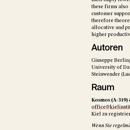
these firms also
customer support
therefore theor
allocative and pr
higher productiv
Autoren
Giuseppe Berlin
University of Da
Steinwender (Lu
Raum
Kosmos (A-319) 
office@kielinsti
Kiel zu registrie
Wenn Sie regelmä