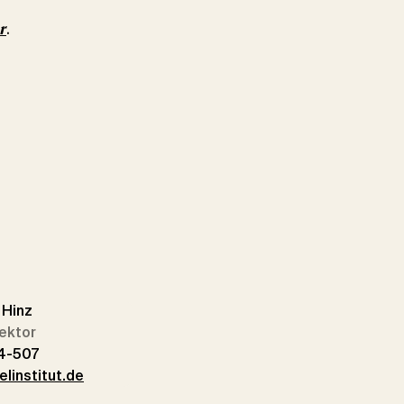
r
.
n Hinz
ektor
4-507
elinstitut.de