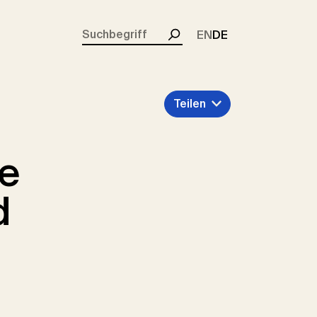
rent)
EN
DE
Suchen
Teilen
le
d