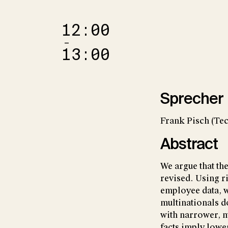
12:00
–
13:00
Sprecher
Frank Pisch (Tec
Abstract
We argue that the
revised. Using r
employee data, w
multinationals d
with narrower, m
facts imply lowe