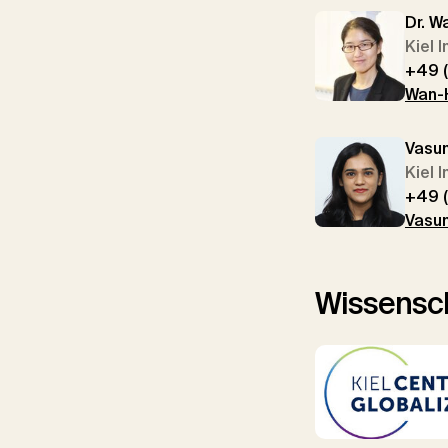
Dr. W
Kiel 
+49 
Wan-H
Vasu
Kiel 
+49 
Vasun
Wissensch