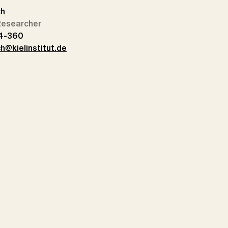
ch
 Researcher
14-360
h@kielinstitut.de