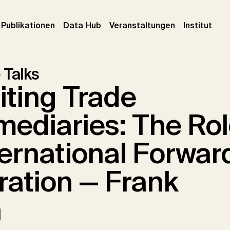
urrent)
(current)
(current)
(cur
Publikationen
Data Hub
Veranstaltungen
Institut
 Talks
iting Trade
mediaries: The Ro
ternational Forwar
ration — Frank
h