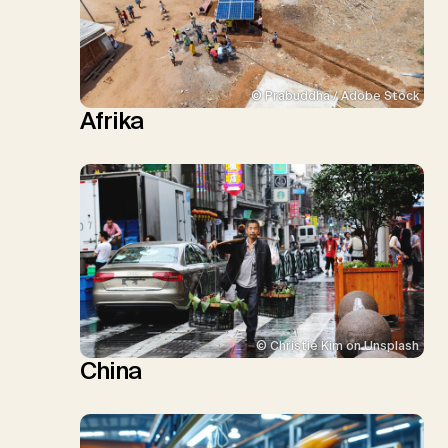
© Prabuddha / Adobe Stock
Afrika
© Christie Kim on Unsplash
China