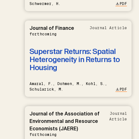
Schwermer, H.
PDF
Journal of Finance
Journal Article
forthcoming
Superstar Returns: Spatial
Heterogeneity in Returns to
Housing
Amaral, F., Dohmen, M., Kohl, S.,
Schularick, M.
PDF
Journal of the Association of
Journal
Article
Environmental and Resource
Economists (JAERE)
forthcoming