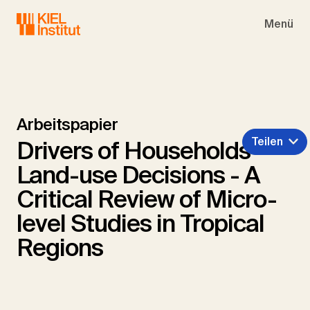
Skip to main navigation
Skip to main content
Skip to page footer
Menü
Arbeitspapier
Teilen
Drivers of Households'
Land-use Decisions - A
Critical Review of Micro-
level Studies in Tropical
Regions