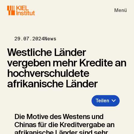
Skip to main navigation
Skip to main content
Skip to page footer
Menü
29.07.2024
News
Westliche Länder
vergeben mehr Kredite an
hochverschuldete
afrikanische Länder
Teilen
Die Motive des Westens und
Chinas für die Kreditvergabe an
afrikanische Länder sind sehr