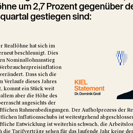
löhne um 2,7 Prozent gegenüber 
quartal gestiegen sind:
r Reallöhne hat sich im
erneut beschleunigt. Dies
ren Nominallohnanstieg
 Verbraucherpreisinflation
verändert. Dass sich die
 Verlaufe dieses Jahres
t, kommt ein Stück weit
 allem aber die Höhe des
errascht angesichts der
ftlichen Rahmenbedingungen. Der Aufholprozess der Re
tlichen Inflationsschubs ist weitestgehend abgeschlosse
tliche Entwicklung ist weiterhin schwach, die Arbeitslos
h die Tarifverträge sehen für das laufende Jahr keine de