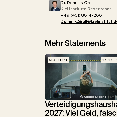
Dr. Dominik Groll
Kiel Institute Researcher
+49 (431) 8814-266
Dominik.Groll@kielinstitut.d
Mehr Statements
Statement
08.07.2
© Adobe Stock | Frame
Verteidigungshausha
2027: Viel Geld, fals