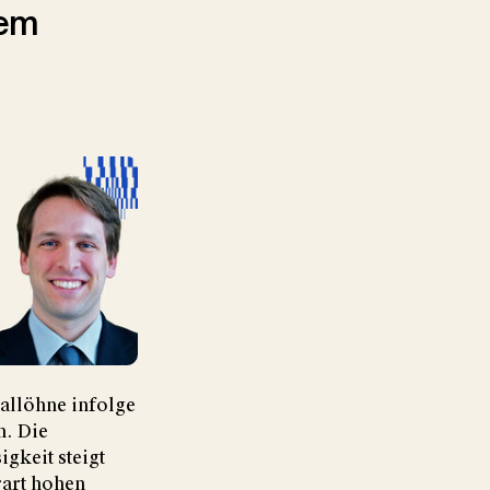
dem
allöhne infolge
n. Die
igkeit steigt
rart hohen