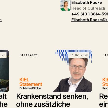
Elisabeth Radke
Head of Outreach
+49 (431) 8814-59
e
Elisabeth.Radke@kie
026
Statement
07.07.2026
St
stock
lt
Krankenstand senken,
Re
che
ohne zusätzliche
ei