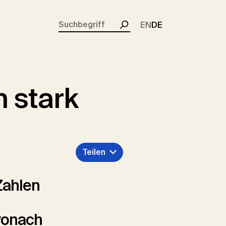
rent)
EN
DE
Suchen
h stark
Teilen
Zahlen
wonach