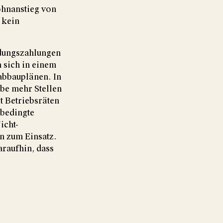
ohnanstieg von
 kein
ndungszahlungen
 sich in einem
abbauplänen. In
rbe mehr Stellen
t Betriebsräten
sbedingte
icht-
n zum Einsatz.
araufhin, dass