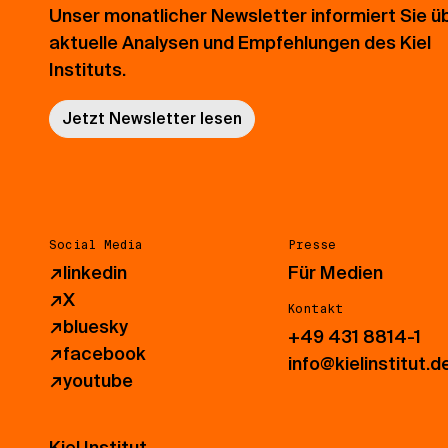
Unser monatlicher Newsletter informiert Sie ü
aktuelle Analysen und Empfehlungen des Kiel
Instituts.
Jetzt Newsletter lesen
Social Media
Presse
↗
linkedin
Für Medien
↗
X
Kontakt
↗
bluesky
+49 431 8814-1
↗
facebook
info@kielinstitut.d
↗
youtube