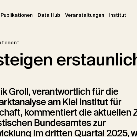
urrent)
(current)
(current)
(cur
Publikationen
Data Hub
Veranstaltungen
Institut
atement
steigen erstaunlic
k Groll, verantwortlich für die
rktanalyse am Kiel Institut für
chaft, kommentiert die aktuellen 
istischen Bundesamtes zur
cklung im dritten Quartal 2025, 