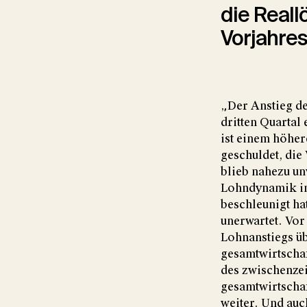
die Real
Vorjahres
„Der Anstieg de
dritten Quartal 
ist einem höhe
geschuldet, die
blieb nahezu un
Lohndynamik im
beschleunigt ha
unerwartet. Vor
Lohnanstiegs üb
gesamtwirtscha
des zwischenzei
gesamtwirtschaf
weiter. Und auc