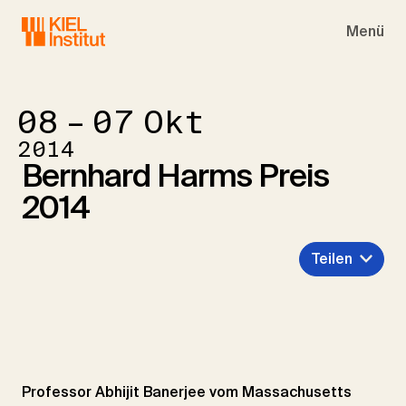
Skip to main navigation
Skip to main content
Skip to page footer
Menü
08 – 07
Okt
2014
Bernhard Harms Preis
2014
Teilen
Professor Abhijit Banerjee vom Massachusetts