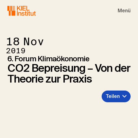
Skip to main navigation
Skip to main content
Skip to page footer
Menü
18
Nov
2019
6. Forum Klimaökonomie
CO2 Bepreisung – Von der
Theorie zur Praxis
Teilen