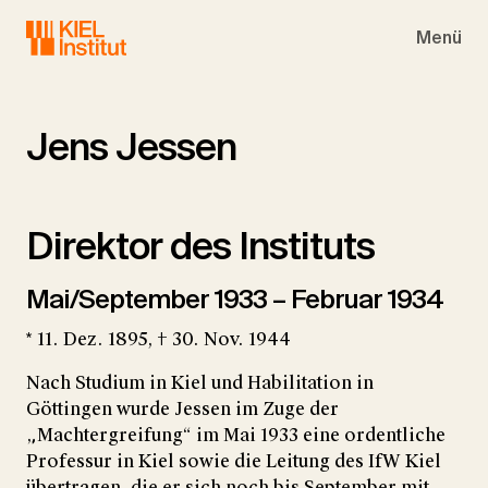
Skip to main navigation
Skip to main content
Skip to page footer
Menü
Jens Jessen
Direktor des Instituts
Mai/September 1933 – Februar 1934
* 11. Dez. 1895, † 30. Nov. 1944
Nach Studium in Kiel und Habilitation in
Göttingen wurde Jessen im Zuge der
„Machtergreifung“ im Mai 1933 eine ordentliche
Professur in Kiel sowie die Leitung des IfW Kiel
übertragen, die er sich noch bis September mit