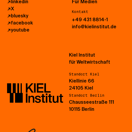
↗
linkedin
Für Medien
↗
X
Kontakt
↗
bluesky
+49 431 8814-1
↗
facebook
info@kielinstitut.de
↗
youtube
Kiel Institut
für Weltwirtschaft
Standort Kiel
Kiellinie 66
24105 Kiel
Standort Berlin
Chausseestraße 111
10115 Berlin