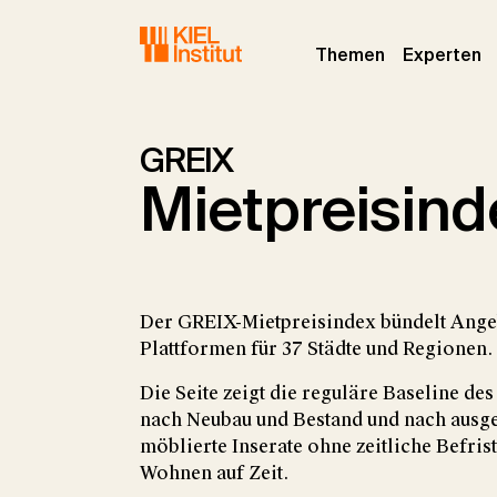
Skip to main navigation
Skip to main content
Skip to page footer
(current)
(c
Themen
Experten
GREIX
Mietpreisind
Der GREIX-Mietpreisindex bündelt Ang
Plattformen für 37 Städte und Regionen.
Die Seite zeigt die reguläre Baseline d
nach Neubau und Bestand und nach ausg
möblierte Inserate ohne zeitliche Befr
Wohnen auf Zeit.