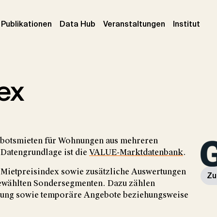
urrent)
(current)
(current)
(cur
Publikationen
Data Hub
Veranstaltungen
Institut
ex
ebotsmieten für Wohnungen aus mehreren
 Datengrundlage ist die
VALUE-Marktdatenbank
.
es Mietpreisindex sowie zusätzliche Auswertungen
Zu
ewählten Sondersegmenten. Dazu zählen
istung sowie temporäre Angebote beziehungsweise