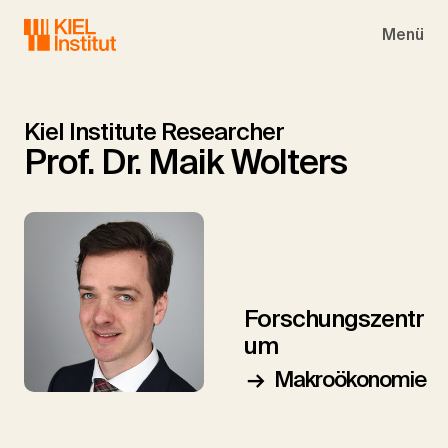
Skip to main navigation
Skip to main content
Skip to page footer
Menü
Kiel Institute Researcher
Prof. Dr. Maik Wolters
Forschungszentr
um
Makroökonomie