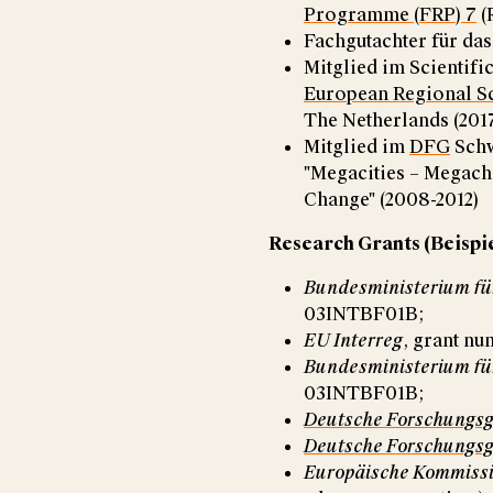
Programme (FRP) 7
(
Fachgutachter für da
Mitglied im Scientifi
European Regional S
The Netherlands (201
Mitglied im
DFG
Schw
"Megacities – Megach
Change" (2008-2012)
Research Grants (Beispi
Bundesministerium fü
03INTBF01B;
EU Interreg
, grant nu
Bundesministerium fü
03INTBF01B;
Deutsche Forschungs
Deutsche Forschungs
Europäische Kommiss