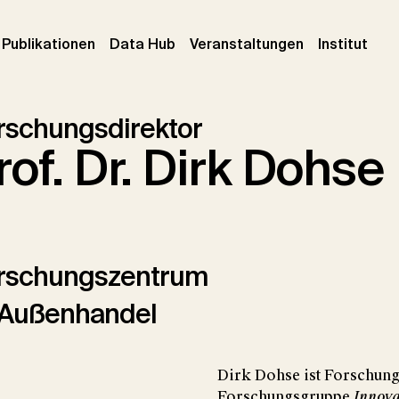
urrent)
(current)
(current)
(cur
Publikationen
Data Hub
Veranstaltungen
Institut
rschungsdirektor
rof. Dr. Dirk Dohse
rschungszentrum
Außenhandel
Dirk Dohse ist Forschun
Forschungsgruppe
Innova