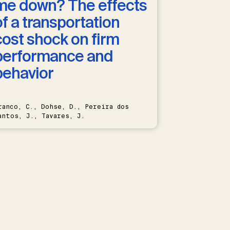
me down? The effects
of a transportation
cost shock on firm
performance and
behavior
ranco, C., Dohse, D., Pereira dos
antos, J., Tavares, J.