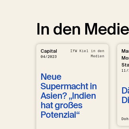
In den Medi
Capital
Ma
IfW Kiel in den
Medien
04/2023
Mo
St
11/
Neue
Supermacht in
D
Asien? „Indien
D
hat großes
Potenzial“
Doh