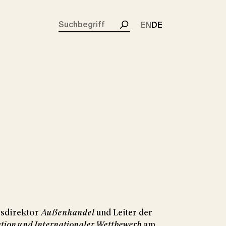
rent)
EN
DE
Suchen
gsdirektor
Außenhandel
und Leiter der
tion und Internationaler Wettbewerb
am