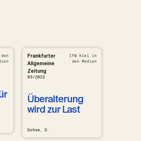
Frankfurter
 den
IfW Kiel in
dien
den Medien
Allgemeine
Zeitung
03/2022
ür
Überalterung
wird zur Last
Dohse, D.