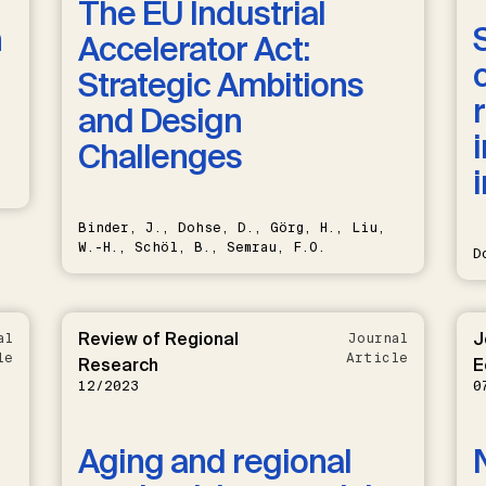
The EU Industrial
n
Accelerator Act:
Strategic Ambitions
and Design
Challenges
Binder, J., Dohse, D., Görg, H., Liu,
W.-H., Schöl, B., Semrau, F.O.
D
Review of Regional
J
al
Journal
le
Article
Research
E
12/2023
0
Aging and regional