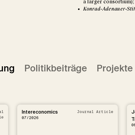
a larger consortium);
Konrad-Adenauer-Sti
ung
Politikbeiträge
Projekte
Intereconomics
J
al
Journal Article
le
07/2026
T
0