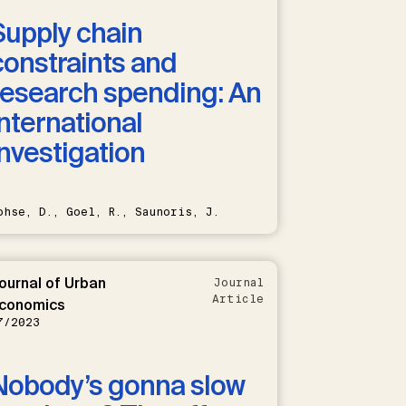
Supply chain
constraints and
research spending: An
international
investigation
ohse, D., Goel, R., Saunoris, J.
ournal of Urban
Journal
Article
conomics
7/2023
Nobody’s gonna slow