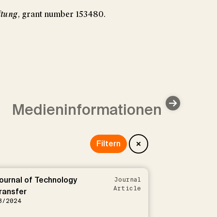
ftung
, grant number 153480.
Medieninformationen
Daten
ournal of Technology
Journal
Article
ransfer
8/2024