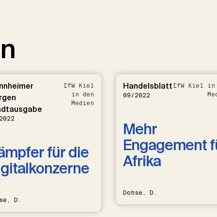
en
nnheimer
Handelsblatt
IfW Kiel
IfW Kiel in
in den
Me
09/2022
rgen
Medien
adtausgabe
2022
Mehr
Engagement f
ämpfer für die
Afrika
igitalkonzerne
Dohse, D.
se, D.