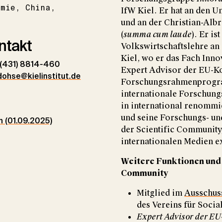
omie
China
IfW Kiel. Er hat an den U
und an der Christian-Albr
(
summa cum laude
). Er i
ntakt
Volkswirtschaftslehre an 
Kiel, wo er das Fach Inno
(431) 8814-460
Expert Advisor der EU-K
dohse@kielinstitut.de
Forschungsrahmenprogram
internationale Forschungs
in international renommie
und seine Forschungs- und
n (01.09.2025)
der Scientific Community
internationalen Medien ext
Weitere Funktionen und 
Community
Mitglied im
Ausschuss
des Vereins für Socia
Expert Advisor der E