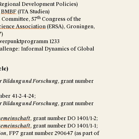
Regional Development Policies)
s
BMBF
(ITA Studien)
th
c Committee, 57
Congress of the
cience Association
(ERSA), Groningen,
7)
erpunktprogramm 1233
allenge: Informal Dynamics of Global
ele)
r Bildung und Forschung
, grant number
mber 41-2-4-24;
r Bildung und Forschung
, grant number
gemeinschaft
, grant number DO 1401/1-2;
gemeinschaft
, grant number DO 1401/1-1;
ion
, FP7 grant number 290647 (as part of