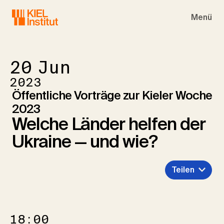
Skip to main navigation
Skip to main content
Skip to page footer
Menü
20
Jun
2023
Öffentliche Vorträge zur Kieler Woche
2023
Welche Länder helfen der
Ukraine — und wie?
Teilen
18:00