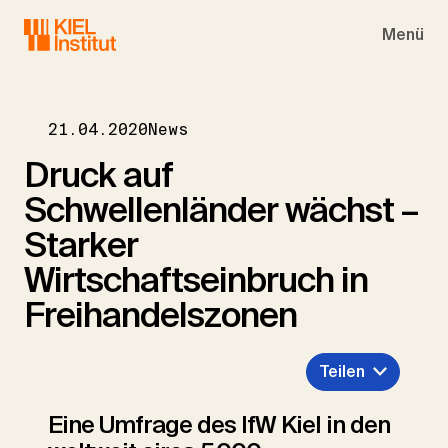
Skip to main navigation
Skip to main content
Skip to page footer
Menü
21.04.2020
News
Druck auf
Schwellenländer wächst –
Starker
Wirtschaftseinbruch in
Freihandelszonen
Teilen
Eine Umfrage des IfW Kiel in den