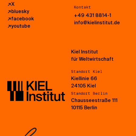
↗
X
Kontakt
↗
bluesky
+49 431 8814-1
↗
facebook
info@kielinstitut.de
↗
youtube
Kiel Institut
für Weltwirtschaft
Standort Kiel
Kiellinie 66
24105 Kiel
Standort Berlin
Chausseestraße 111
10115 Berlin