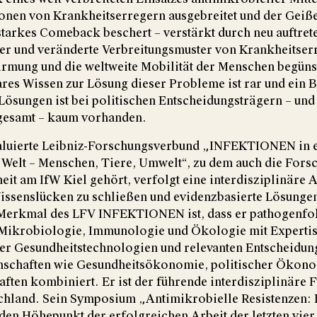
ionen von Krankheitserregern ausgebreitet und der Geiße
starkes Comeback beschert – verstärkt durch neu auftret
er und veränderte Verbreitungsmuster von Krankheitserr
rmung und die weltweite Mobilität der Menschen begünst
es Wissen zur Lösung dieser Probleme ist rar und ein B
Lösungen ist bei politischen Entscheidungsträgern – und 
sgesamt – kaum vorhanden.
valuierte Leibniz-Forschungsverbund „INFEKTIONEN in e
 Welt – Menschen, Tiere, Umwelt“, zu dem auch die For
it am IfW Kiel gehört, verfolgt eine interdisziplinäre 
issenslücken zu schließen und evidenzbasierte Lösungen
Merkmal des LFV INFEKTIONEN ist, dass er pathogenfo
 Mikrobiologie, Immunologie und Ökologie mit Expertis
er Gesundheitstechnologien und relevanten Entscheidun
nschaften wie Gesundheitsökonomie, politischer Ökon
ften kombiniert. Er ist der führende interdisziplinäre
chland. Sein Symposium „Antimikrobielle Resistenzen: D
en Höhepunkt der erfolgreichen Arbeit der letzten vier 