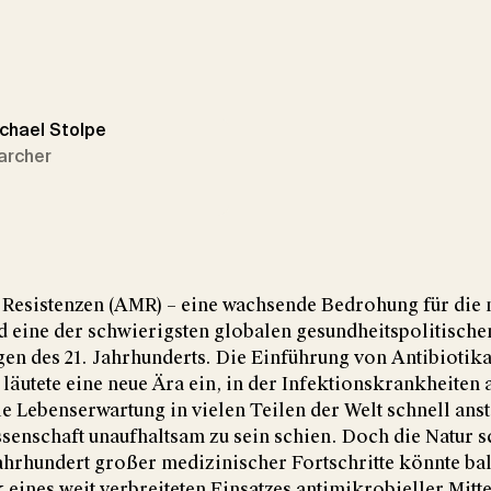
ichael Stolpe
archer
 Resistenzen (AMR) – eine wachsende Bedrohung für die
d eine der schwierigsten globalen gesundheitspolitische
n des 21. Jahrhunderts. Die Einführung von Antibiotika 
 läutete eine neue Ära ein, in der Infektionskrankheiten
e Lebenserwartung in vielen Teilen der Welt schnell anst
enschaft unaufhaltsam zu sein schien. Doch die Natur s
Jahrhundert großer medizinischer Fortschritte könnte bal
eines weit verbreiteten Einsatzes antimikrobieller Mitte