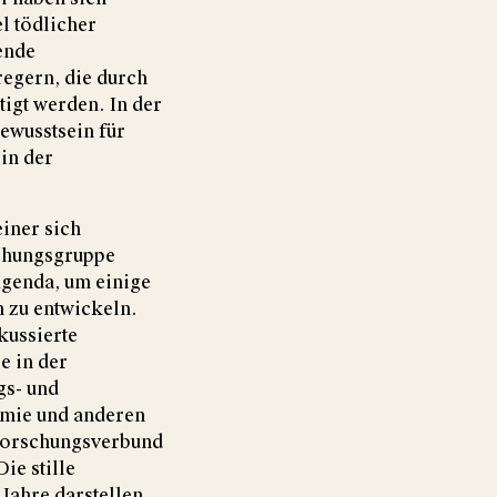
l tödlicher
ende
egern, die durch
igt werden. In der
ewusstsein für
in der
iner sich
schungsgruppe
Agenda, um einige
 zu entwickeln.
kussierte
e in der
gs- und
omie und anderen
 Forschungsverbund
ie stille
Jahre darstellen.