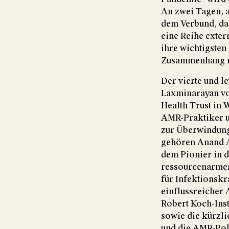
An zwei Tagen, a
dem Verbund, da
eine Reihe exter
ihre wichtigste
Zusammenhang m
Der vierte und l
Laxminarayan von
Health Trust in 
AMR-Praktiker un
zur Überwindung
gehören Anand A
dem Pionier in d
ressourcenarmer
für Infektionsk
einflussreicher
Robert Koch-Inst
sowie die kürzl
und die AMR-Pol