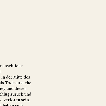
 menschliche
n
in der Mitte des
 als Todesursache
ieg und dieser
chlug zurück und
d verloren sein.
l haben sich