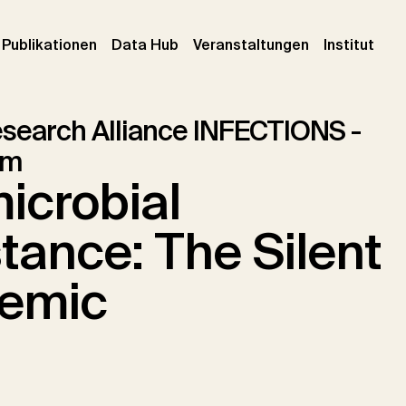
urrent)
(current)
(current)
(cur
Publikationen
Data Hub
Veranstaltungen
Institut
esearch Alliance INFECTIONS -
um
icrobial
tance: The Silent
emic