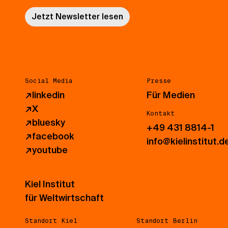
Jetzt Newsletter lesen
Social Media
Presse
↗
linkedin
Für Medien
↗
X
Kontakt
↗
bluesky
+49 431 8814-1
↗
facebook
info@kielinstitut.d
↗
youtube
Kiel Institut
für Weltwirtschaft
Standort Kiel
Standort Berlin