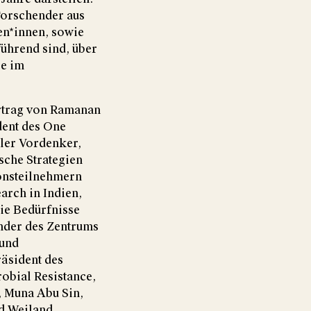
Forschender aus
n*innen, sowie
führend sind, über
se im
ortrag von Ramanan
dent des One
aler Vordenker,
sche Strategien
onsteilnehmern
rch in Indien,
die Bedürfnisse
nder des Zentrums
 und
äsident des
obial Resistance,
, Muna Abu Sin,
d Weiland.