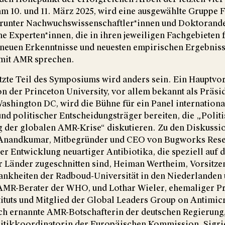
m 10. und 11. März 2025, wird eine ausgewählte Gruppe 
runter Nachwuchswissenschaftler*innen und Doktorande
ne Experten*innen, die in ihren jeweiligen Fachgebieten 
n neuen Erkenntnisse und neuesten empirischen Ergebnis
it AMR sprechen.
etzte Teil des Symposiums wird anders sein. Ein Hauptv
 der Princeton University, vor allem bekannt als Präsi
Washington DC, wird die Bühne für ein Panel internation
d politischer Entscheidungsträger bereiten, die „Politi
 der globalen AMR-Krise“ diskutieren. Zu den Diskussi
nandkumar, Mitbegründer und CEO von Bugworks Resea
er Entwicklung neuartiger Antibiotika, die speziell auf 
 Länder zugeschnitten sind, Heiman Wertheim, Vorsitze
rankheiten der Radboud-Universität in den Niederlanden
 AMR-Berater der WHO, und Lothar Wieler, ehemaliger Pr
ituts und Mitglied der Global Leaders Group on Antimicr
ich ernannte AMR-Botschafterin der deutschen Regierung
itikkoordinatorin der Europäischen Kommission, Sigri