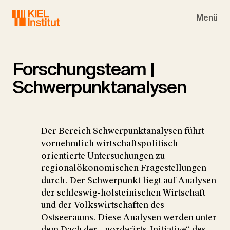
Skip to main navigation
Skip to main content
Skip to page footer
Menü
Forschungsteam |
Schwerpunktanalysen
Der Bereich Schwerpunktanalysen führt
vornehmlich wirtschaftspolitisch
orientierte Untersuchungen zu
regionalökonomischen Fragestellungen
durch. Der Schwerpunkt liegt auf Analysen
der schleswig-holsteinischen Wirtschaft
und der Volkswirtschaften des
Ostseeraums. Diese Analysen werden unter
dem Dach der „nordwärts-Initiative“ des