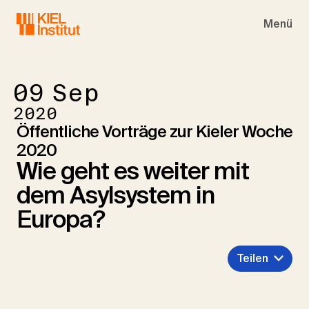
Skip to main navigation
Skip to main content
Skip to page footer
Menü
09
Sep
2020
Öffentliche Vorträge zur Kieler Woche
2020
Wie geht es weiter mit
dem Asylsystem in
Europa?
Teilen