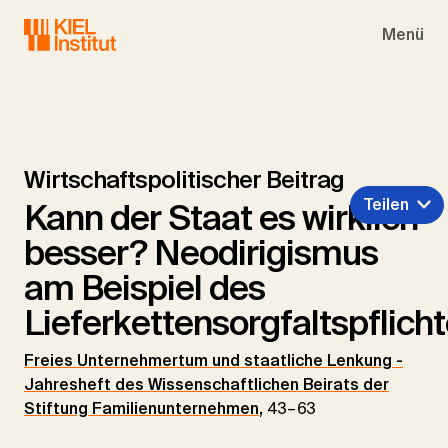
Skip to main navigation
Skip to main content
Skip to page footer
Menü
Wirtschaftspolitischer Beitrag
Teilen
Kann der Staat es wirklich
besser? Neodirigismus
am Beispiel des
Lieferkettensorgfaltspflic
Freies Unternehmertum und staatliche Lenkung -
Jahresheft des Wissenschaftlichen Beirats der
Stiftung Familienunternehmen
,
43–63