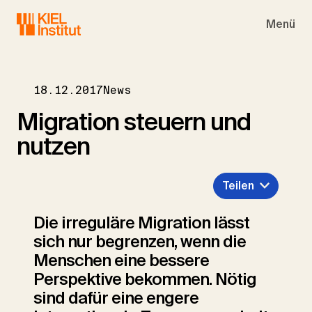
Skip to main navigation
Skip to main content
Skip to page footer
Menü
18.12.2017
News
Migration steuern und
nutzen
Teilen
Die irreguläre Migration lässt
sich nur begrenzen, wenn die
Menschen eine bes­sere
Perspektive bekommen. Nötig
sind dafür eine engere