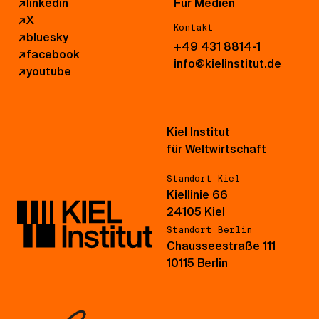
↗
linkedin
Für Medien
↗
X
Kontakt
↗
bluesky
+49 431 8814-1
↗
facebook
info@kielinstitut.de
↗
youtube
Kiel Institut
für Weltwirtschaft
Standort Kiel
Kiellinie 66
24105 Kiel
Standort Berlin
Chausseestraße 111
10115 Berlin