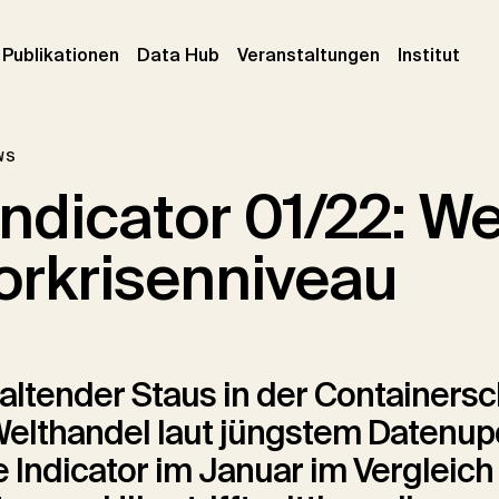
urrent)
(current)
(current)
(cur
Publikationen
Data Hub
Veranstaltungen
Institut
ws
Indicator 01/22: W
Vorkrisenniveau
altender Staus in der Containersch
 Welthandel laut jüngstem Datenu
e Indicator im Januar im Vergleic