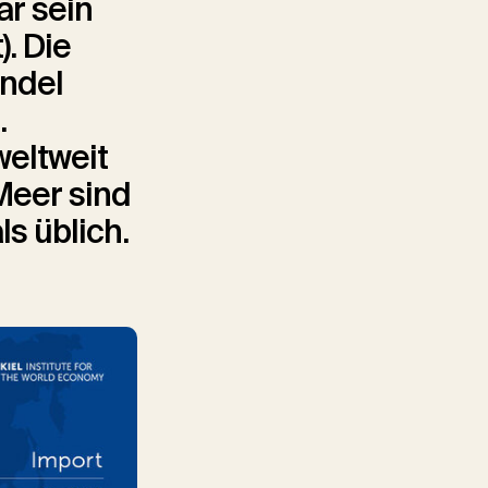
ar sein
. Die
andel
.
weltweit
Meer sind
s üblich.