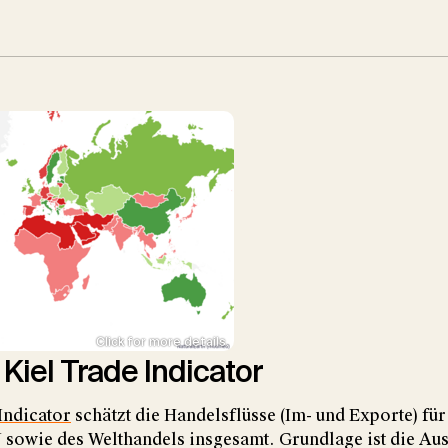
Click for more details.
Kiel Trade Indicator
Indicator
schätzt die Handelsflüsse (Im- und Exporte) fü
U sowie des Welthandels insgesamt. Grundlage ist die A