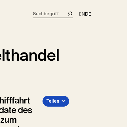
rent)
EN
DE
Suchen
elthandel
ifffahrt
Teilen
pdate des
h zum