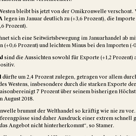
esten bleibt bis jetzt von der Omikronwelle verschont. 
A
legen im Januar deutlich zu (+3,6 Prozent), die Importe
1,6 Prozent).
hnet sich eine Seitwärtsbewegung im Januarhandel ab mit
n (+0,6 Prozent) und leichtem Minus bei den Importen (-0
nd
sind die Aussichten sowohl für Exporte (+1,2 Prozent) 
ositiv.
l
dürfte um 2,4 Prozent zulegen, getragen vor allem durch
es Westens, insbesondere durch die starken Exporte der
saisonbereinigt 7 Prozent über seinem bisherigen Höchst
m August 2018.
welle brummt der Welthandel so kräftig wie nie zu vor.
ferengpässe sind daher Ausdruck einer extrem schnell 
das Angebot nicht hinterherkommt“, so Stamer.