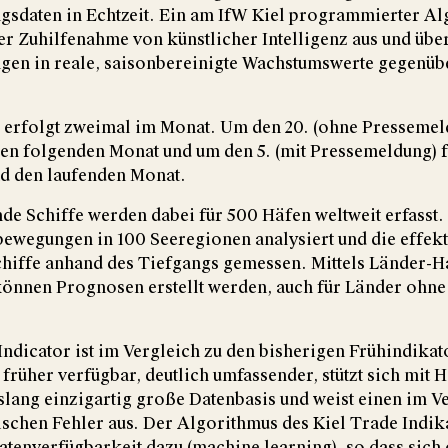
gsdaten in Echtzeit. Ein am IfW Kiel programmierter A
ter Zuhilfenahme von künstlicher Intelligenz aus und über
gen in reale, saisonbereinigte Wachstumswerte gegenü
 erfolgt zweimal im Monat. Um den 20. (ohne Pressemel
en folgenden Monat und um den 5. (mit Pressemeldung) 
d den laufenden Monat.
de Schiffe werden dabei für 500 Häfen weltweit erfasst.
ewegungen in 100 Seeregionen analysiert und die effekt
hiffe anhand des Tiefgangs gemessen. Mittels Länder-H
können Prognosen erstellt werden, auch für Länder ohne
Indicator ist im Vergleich zu den bisherigen Frühindikat
früher verfügbar, deutlich umfassender, stützt sich mit H
islang einzigartig große Datenbasis und weist einen im V
tischen Fehler aus. Der Algorithmus des Kiel Trade Indika
enverfügbarkeit dazu (machine learning), so dass sich 