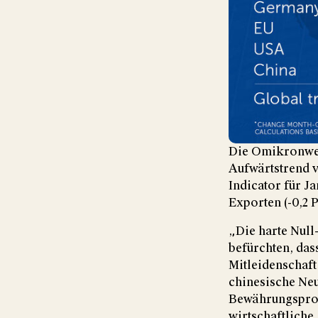
Die Omikronwel
Aufwärtstrend v
Indicator für J
Exporten (-0,2 P
„Die harte Null-
befürchten, da
Mitleidenschaft
chinesische Neu
Bewährungsprobe
wirtschaftliche