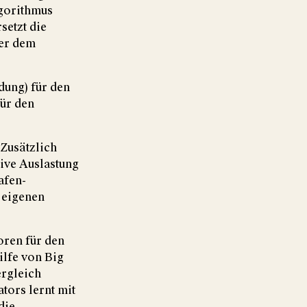
lgorithmus
setzt die
ber dem
dung) für den
für den
 Zusätzlich
ive Auslastung
afen-
 eigenen
oren für den
ilfe von Big
ergleich
tors lernt mit
die