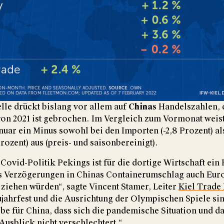
le drückt bislang vor allem auf
Chinas
Handelszahlen, 
on 2021 ist gebrochen. Im Vergleich zum Vormonat weist
anuar ein Minus sowohl bei den Importen (-2,8 Prozent) al
rozent) aus (preis- und saisonbereinigt).
Covid-Politik Pekings ist für die dortige Wirtschaft ein R
ss Verzögerungen in Chinas Containerumschlag auch Eur
 ziehen würden“, sagte Vincent Stamer, Leiter
Kiel Trade 
jahrfest und die Ausrichtung der Olympischen Spiele sin
 für China, dass sich die pandemische Situation und da
 Ausblick nicht verschlechtert.“