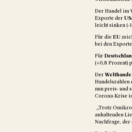
Der Handel im W
Exporte der
US
leicht sinken (-
Für die
EU
zeic
bei den Exporte
Für
Deutschla
(+0,8 Prozent) p
Der
Welthande
Handelszahlen d
nun preis- und 
Corona-Krise i
„Trotz Omikron
anhaltenden Lie
Nachfrage, der 