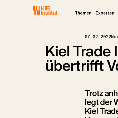
Skip to main navigation
Skip to main content
Skip to page footer
(current)
(c
Themen
Experten
07.02.2022
Ne
Kiel Trade 
übertrifft 
Trotz anh
legt der
Kiel Trad