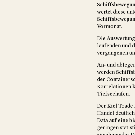
Schiffsbewegun
wertet diese un
Schiffsbewegun
Vormonat.
Die Auswertung
laufenden und d
vergangenen un
An- und ablegen
werden Schiffsb
der Containersc
Korrelationen 
Tiefseehafen.
Der Kiel Trade 
Handel deutlich 
Data auf eine b
geringen statis
zunehmender Dat