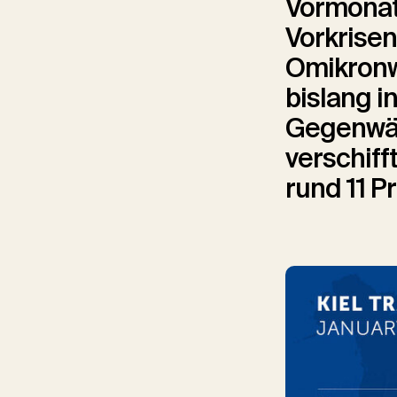
Vormonat 
Vorkrisen
Omikronwe
bislang i
Gegenwärt
verschiff
rund 11 P