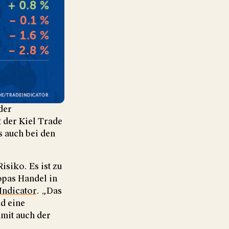
der
 der Kiel Trade
s auch bei den
isiko. Es ist zu
opas Handel in
Indicator
. „Das
d eine
mit auch der