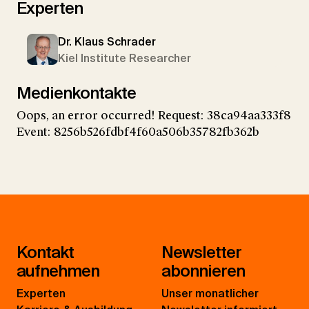
Experten
Dr. Klaus Schrader
Kiel Institute Researcher
Medienkontakte
Oops, an error occurred! Request: 38ca94aa333f8
Event: 8256b526fdbf4f60a506b35782fb362b
Kontakt
Newsletter
aufnehmen
abonnieren
Experten
Unser monatlicher