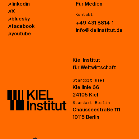
↗
linkedin
Für Medien
↗
X
Kontakt
↗
bluesky
+49 431 8814-1
↗
facebook
info@kielinstitut.de
↗
youtube
Kiel Institut
für Weltwirtschaft
Standort Kiel
Kiellinie 66
24105 Kiel
Standort Berlin
Chausseestraße 111
10115 Berlin