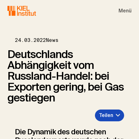
Skip to main navigation
Skip to main content
Skip to page footer
Menü
24.03.2022
News
Deutschlands
Abhängigkeit vom
Russland-Handel: bei
Exporten gering, bei Gas
gestiegen
Teilen
Die Dynamik des deutschen