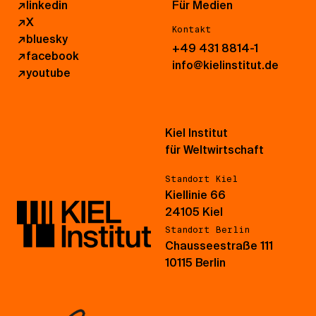
↗
linkedin
Für Medien
↗
X
Kontakt
↗
bluesky
+49 431 8814-1
↗
facebook
info@kielinstitut.de
↗
youtube
Kiel Institut
für Weltwirtschaft
Standort Kiel
Kiellinie 66
24105 Kiel
Standort Berlin
Chausseestraße 111
10115 Berlin