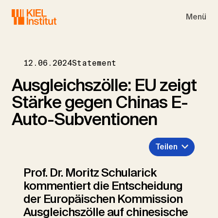
Skip to main navigation
Skip to main content
Skip to page footer
Menü
12.06.2024
Statement
Ausgleichszölle: EU zeigt
Stärke gegen Chinas E-
Auto-Subventionen
Teilen
Prof. Dr. Moritz Schularick
kommentiert die Entscheidung
der Europäischen Kommission
Ausgleichszölle auf chinesische