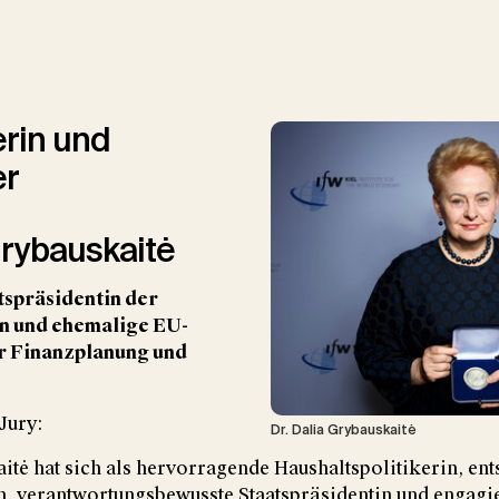
uTube, um Videos auf unserer
Wir verwenden YouTube, um
site einzubetten
Website einzu
erin und
er
ideos laden
Alle laden
YouTube-Videos lade
Grybauskaitė
tspräsidentin der
en und ehemalige EU-
r Finanzplanung und
Jury:
Dr. Dalia Grybauskaitė
itė hat sich als hervorragende Haushaltspolitikerin, en
, verantwortungsbewusste Staatspräsidentin und engagi