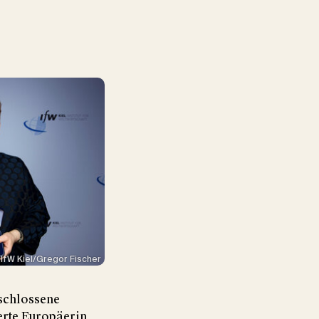
 Videos auf unserer
betten
n
Alle laden
IfW Kiel/Gregor Fischer
tschlossene
erte Europäerin