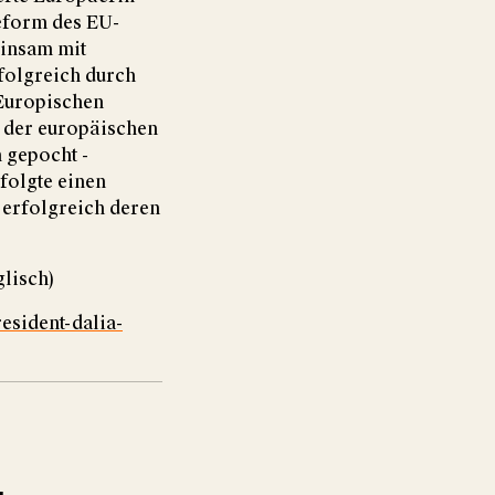
Reform des EU-
einsam mit
folgreich durch
 Europischen
n der europäischen
n gepocht -
folgte einen
erfolgreich deren
glisch)
resident-dalia-