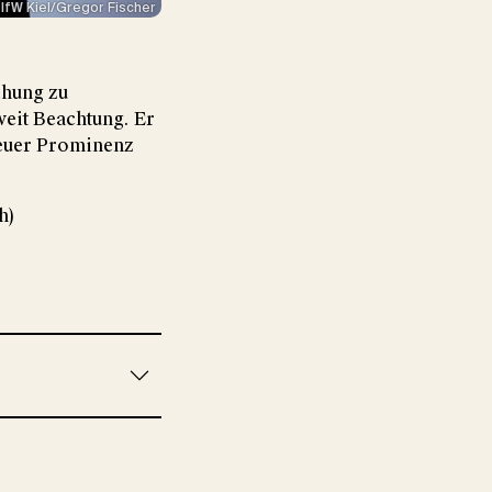
IfW Kiel/Gregor Fischer
chung zu
eit Beachtung. Er
neuer Prominenz
h)