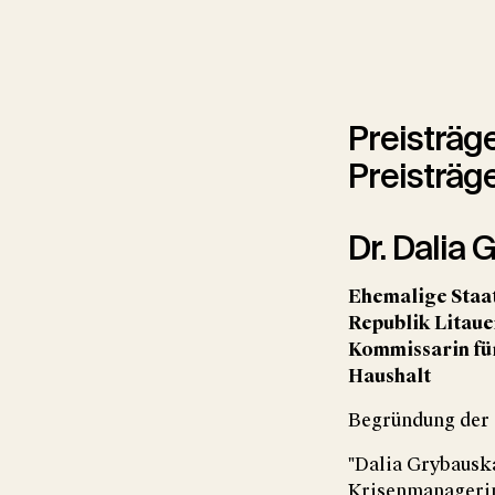
Wir verwenden Yo
Web
Preisträg
Preisträg
YouTube-V
Dr. Dalia 
Ehemalige Staa
Republik Litau
Kommissarin fü
Haushalt
Begründung der 
"Dalia Grybauska
Krisenmanagerin