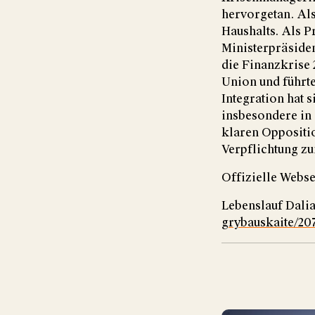
hervorgetan. Als
Haushalts. Als P
Ministerpräside
die Finanzkrise 
Union und führte
Integration hat s
insbesondere in 
klaren Oppositi
Verpflichtung zu
Offizielle Webse
Lebenslauf Dali
grybauskaite/20