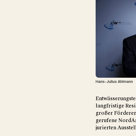
Hans-Julius Ahlmann
Entwässerungstec
langfristige Res
großer Förderer
gerufene NordArt
jurierten Ausste