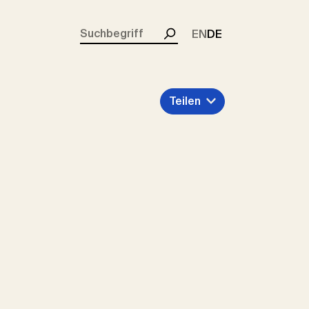
rent)
EN
DE
Suchen
Teilen