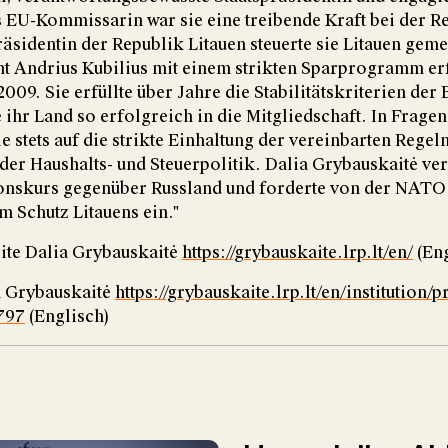
 EU-Kommissarin war sie eine treibende Kraft bei der 
räsidentin der Republik Litauen steuerte sie Litauen gem
nt Andrius Kubilius mit einem strikten Sparprogramm er
2009. Sie erfüllte über Jahre die Stabilitätskriterien der
 ihr Land so erfolgreich in die Mitgliedschaft. In Frage
ie stets auf die strikte Einhaltung der vereinbarten Regel
der Haushalts- und Steuerpolitik. Dalia Grybauskaitė ver
onskurs gegenüber Russland und forderte von der NATO 
m Schutz Litauens ein."
ite Dalia Grybauskaitė
https://grybauskaite.lrp.lt/en/
(En
a Grybauskaitė
https://grybauskaite.lrp.lt/en/institution/p
797
(Englisch)