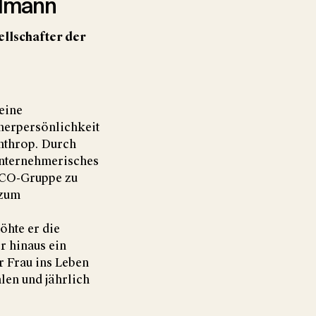
hlmann
llschafter der
eine
erpersönlichkeit
anthrop. Durch
 unternehmerisches
ACO-Gruppe zu
 zum
öhte er die
r hinaus ein
r Frau ins Leben
len und jährlich