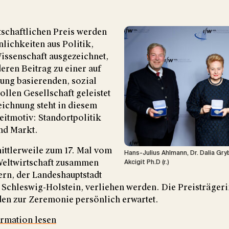
tschaftlichen Preis werden
nlichkeiten aus Politik,
issenschaft ausgezeichnet,
eren Beitrag zu einer auf
ung basierenden, sozial
llen Gesellschaft geleistet
ichnung steht in diesem
eitmotiv: Standortpolitik
und Markt.
ittlerweile zum 17. Mal vom
Hans-Julius Ahlmann, Dr. Dalia Gry
r Weltwirtschaft zusammen
Akcigit Ph.D (r.)
ern, der Landeshauptstadt
 Schleswig-Holstein, verliehen werden. Die Preisträger
den zur Zeremonie persönlich erwartet.
ormation lesen