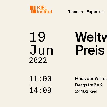
Skip to main navigation
Skip to main content
Skip to page footer
(current)
(c
Themen
Experten
19
Weltw
Jun
Preis
2022
11:00
Haus der Wirts
–
Bergstraße 2
14:00
24103 Kiel