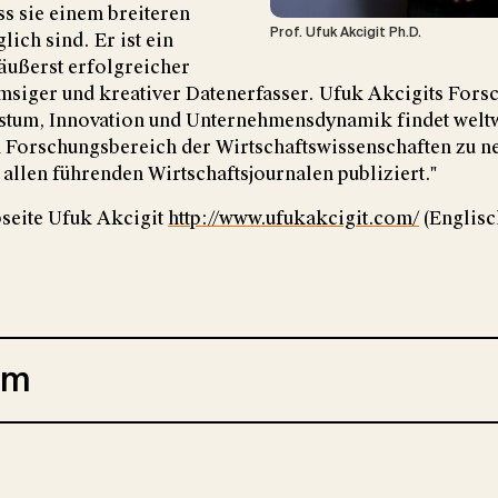
ss sie einem breiteren
Prof. Ufuk Akcigit Ph.D.
ich sind. Er ist ein
äußerst erfolgreicher
msiger und kreativer Datenerfasser. Ufuk Akcigits Fors
stum, Innovation und Unternehmensdynamik findet weltw
m Forschungsbereich der Wirtschaftswissenschaften zu 
 allen führenden Wirtschaftsjournalen publiziert."
seite Ufuk Akcigit
http://www.ufukakcigit.com/
(Englisc
mm