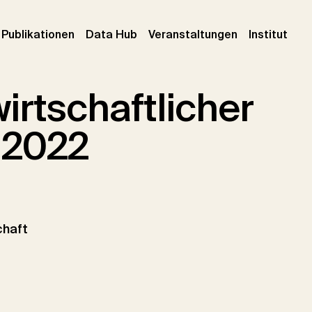
urrent)
(current)
(current)
(cur
Publikationen
Data Hub
Veranstaltungen
Institut
irtschaftlicher
 2022
chaft