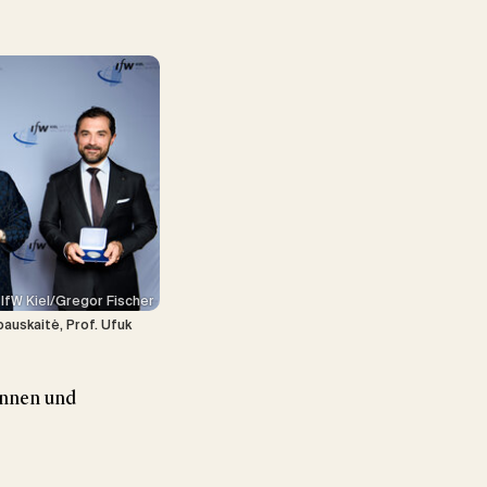
IfW Kiel/Gregor Fischer
bauskaitė, Prof. Ufuk
innen und