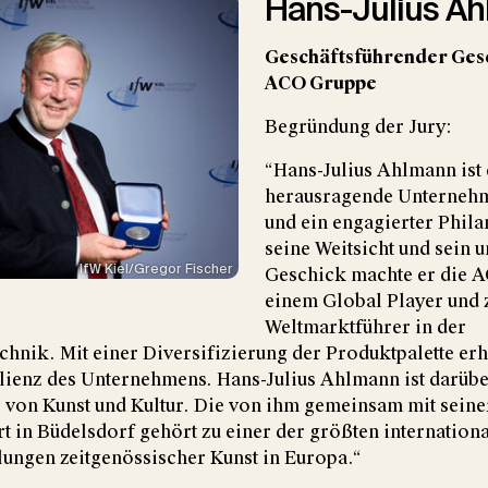
Hans-Julius A
Geschäftsführender Gese
ACO Gruppe
Begründung der Jury:
“Hans-Julius Ahlmann ist 
herausragende Unternehm
und ein engagierter Phil
seine Weitsicht und sein
IfW Kiel/Gregor Fischer
Geschick machte er die 
einem Global Player und
Weltmarktführer in der
hnik. Mit einer Diversifizierung der Produktpalette erh
ilienz des Unternehmens. Hans-Julius Ahlmann ist darübe
 von Kunst und Kultur. Die von ihm gemeinsam mit seine
 in Büdelsdorf gehört zu einer der größten internationa
llungen zeitgenössischer Kunst in Europa.“