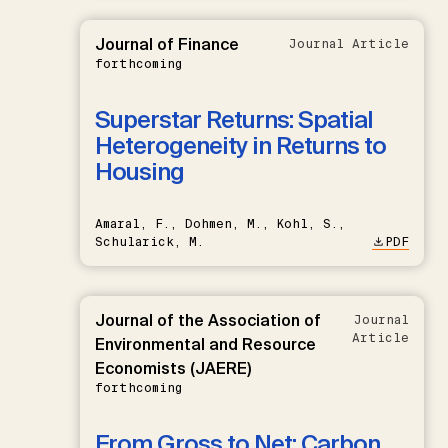
Journal of Finance
Journal Article
forthcoming
Superstar Returns: Spatial
Heterogeneity in Returns to
Housing
Amaral, F., Dohmen, M., Kohl, S.,
Schularick, M.
PDF
Journal of the Association of
Journal
Article
Environmental and Resource
Economists (JAERE)
forthcoming
From Gross to Net: Carbon