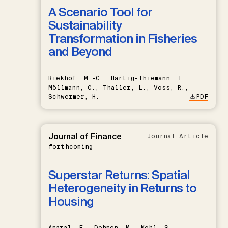
A Scenario Tool for
Sustainability
Transformation in Fisheries
and Beyond
Riekhof, M.-C., Hartig-Thiemann, T.,
Möllmann, C., Thaller, L., Voss, R.,
Schwermer, H.
PDF
Journal of Finance
Journal Article
forthcoming
Superstar Returns: Spatial
Heterogeneity in Returns to
Housing
Amaral, F., Dohmen, M., Kohl, S.,