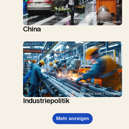
© Christie Kim on Unsplash
China
stock.adobe.com / fotograf
Industriepolitik
Mehr anzeigen