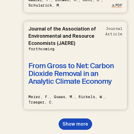
Schularick, M.
PDF
Journal of the Association of
Journal
Article
Environmental and Resource
Economists (JAERE)
forthcoming
From Gross to Net: Carbon
Dioxide Removal in an
Analytic Climate Economy
Meier, F., Quaas, M., Rickels, W.,
Traeger, C.
Show more