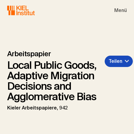
Skip to main navigation
Skip to main content
Skip to page footer
Menü
Arbeitspapier
Teilen
Local Public Goods,
Adaptive Migration
Decisions and
Agglomerative Bias
Kieler Arbeitspapiere,
942