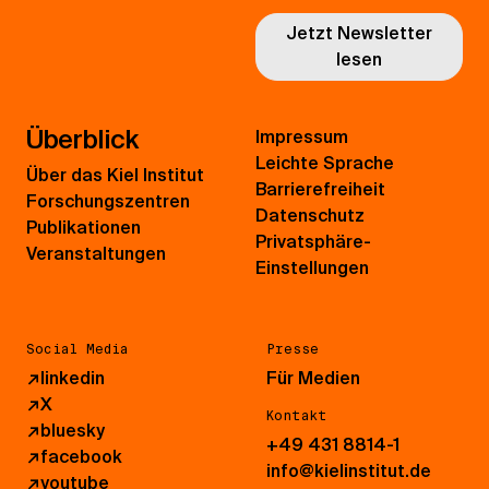
Jetzt Newsletter
lesen
Überblick
Impressum
Leichte Sprache
Über das Kiel Institut
Barrierefreiheit
Forschungszentren
Datenschutz
Publikationen
Privatsphäre-
Veranstaltungen
Einstellungen
Social Media
Presse
↗
linkedin
Für Medien
↗
X
Kontakt
↗
bluesky
+49 431 8814-1
↗
facebook
info@kielinstitut.de
↗
youtube