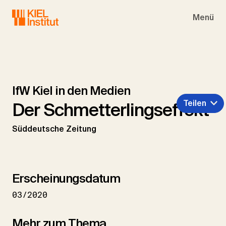
Skip to main navigation
Skip to main content
Skip to page footer
Menü
IfW Kiel in den Medien
Teilen
Der Schmetterlingseffekt
Süddeutsche Zeitung
Erscheinungsdatum
03/2020
Mehr zum Thema