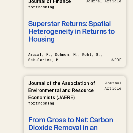
Journal of Finance
Journal Article
forthcoming
Superstar Returns: Spatial
Heterogeneity in Returns to
Housing
Amaral, F., Dohmen, M., Kohl, S.,
Schularick, M.
PDF
Journal of the Association of
Journal
Article
Environmental and Resource
Economists (JAERE)
forthcoming
From Gross to Net: Carbon
Dioxide Removal in an