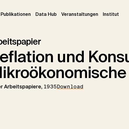
urrent)
(current)
(current)
(cur
Publikationen
Data Hub
Veranstaltungen
Institut
beitspapier
eflation und Kons
ikroökonomische 
er Arbeitspapiere,
1935
Download