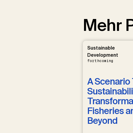
Mehr P
Sustainable
Development
forthcoming
A Scenario 
Sustainabili
Transformat
Fisheries a
Beyond