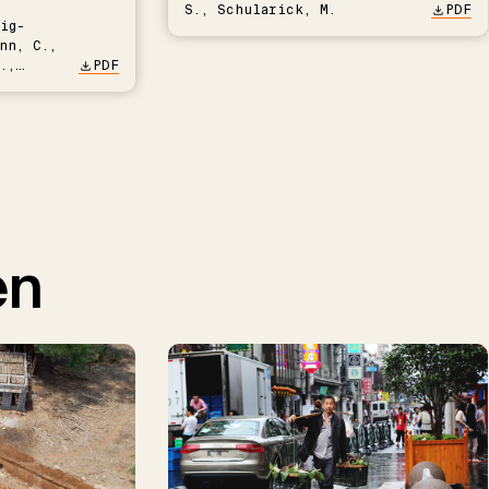
S., Schularick, M.
PDF
ig-
nn, C.,
.,
PDF
en