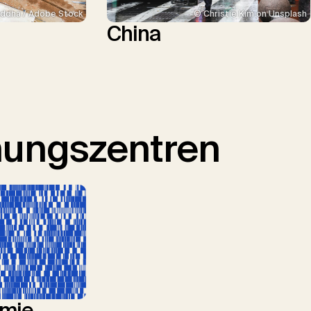
ddha / Adobe Stock
© Christie Kim on Unsplash
China
hungszentren
mie