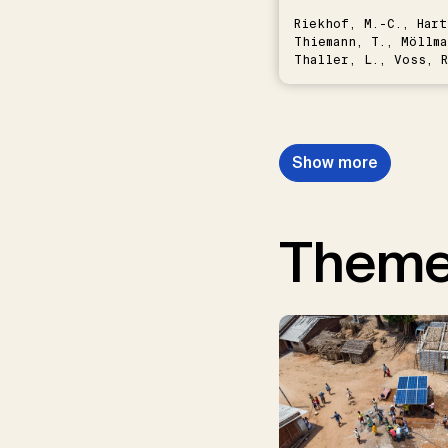
Riekhof, M.-C., Hart
Thiemann, T., Möllma
Thaller, L., Voss, R
Schwermer, H.
Show more
Them