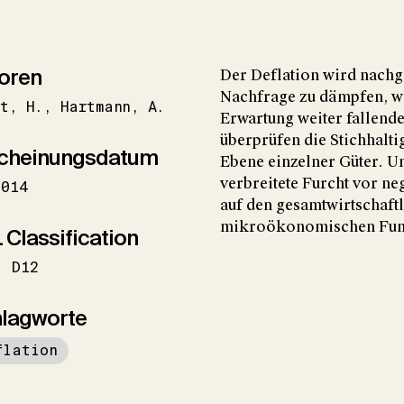
oren
Der Deflation wird nachg
Nachfrage zu dämpfen, we
t
H.
Hartmann
A.
Erwartung weiter fallend
überprüfen die Stichhalti
cheinungsdatum
Ebene einzelner Güter. Un
verbreitete Furcht vor n
2014
auf den gesamtwirtschaf
mikroökonomischen Fund
 Classification
D12
lagworte
flation