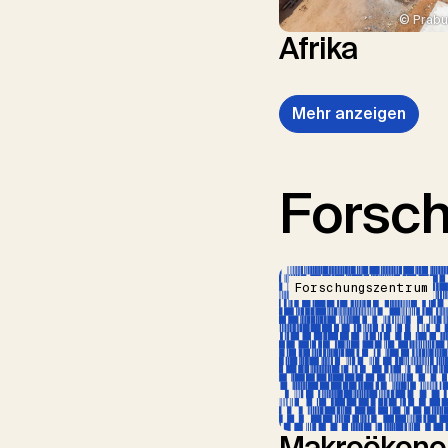
© Prabu
Afrika
Mehr anzeigen
Forsc
Forschungszentrum
Makroökono