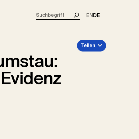
rent)
EN
DE
Suchen
Teilen
umstau:
Evidenz